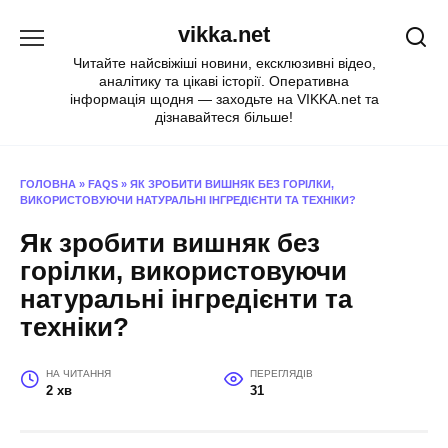
Перейти
vikka.net
до
вмісту
Читайте найсвіжіші новини, ексклюзивні відео,
аналітику та цікаві історії. Оперативна
інформація щодня — заходьте на VIKKA.net та
дізнавайтеся більше!
ГОЛОВНА
»
FAQS
»
ЯК ЗРОБИТИ ВИШНЯК БЕЗ ГОРІЛКИ,
ВИКОРИСТОВУЮЧИ НАТУРАЛЬНІ ІНГРЕДІЄНТИ ТА ТЕХНІКИ?
Як зробити вишняк без
горілки, використовуючи
натуральні інгредієнти та
техніки?
НА ЧИТАННЯ
ПЕРЕГЛЯДІВ
2 хв
31