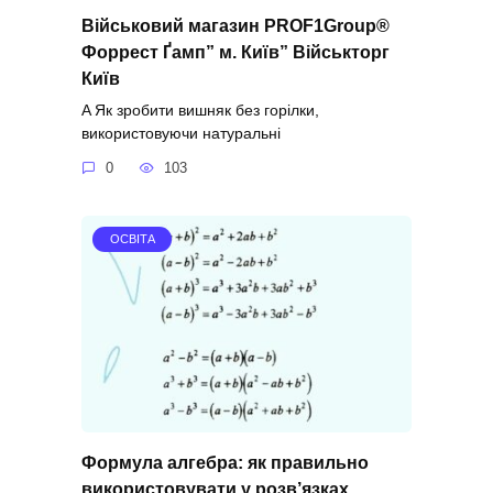
Військовий магазин PROF1Group®
Форрест Ґамп” м. Київ” Військторг
Київ
A Як зробити вишняк без горілки,
використовуючи натуральні
0
103
ОСВІТА
Формула алгебра: як правильно
використовувати у розв’язках