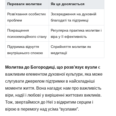
Переваги молитви
Як це досягається
Розв’язання особистих
Зосередження на духовній
проблем
благодаті та підтримці
Покращення
Регулярна практика молитви і
психоемоційного стану
віра у її ефективність
Підтримка відчуття
Сприйняття молитви як
внутрішнього спокою
медитації
Молитва до Богородиці, що розв’язує вузли
є
важливим елементом духовної культури, яка може
слугувати джерелом підтримки в найскладніші
моменти життя. Вона нагадує нам про важливість
віри, надії і любові у вирішенні життєвих викликів.
Тож, звертаймося до Неї з відкритим серцем і
вірою в перемогу над усіма “вузлами”.