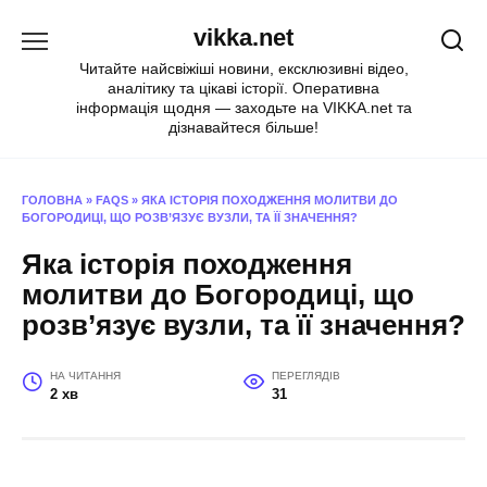
Перейти
vikka.net
до
вмісту
Читайте найсвіжіші новини, ексклюзивні відео,
аналітику та цікаві історії. Оперативна
інформація щодня — заходьте на VIKKA.net та
дізнавайтеся більше!
ГОЛОВНА
»
FAQS
»
ЯКА ІСТОРІЯ ПОХОДЖЕННЯ МОЛИТВИ ДО
БОГОРОДИЦІ, ЩО РОЗВ’ЯЗУЄ ВУЗЛИ, ТА ЇЇ ЗНАЧЕННЯ?
Яка історія походження
молитви до Богородиці, що
розв’язує вузли, та її значення?
НА ЧИТАННЯ
ПЕРЕГЛЯДІВ
2 хв
31