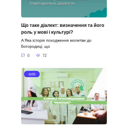
Що таке діалект: визначення та його
роль у мові і культурі?
A Яка історія походження молитви до
Богородиці, що
0
72
КИЇВ