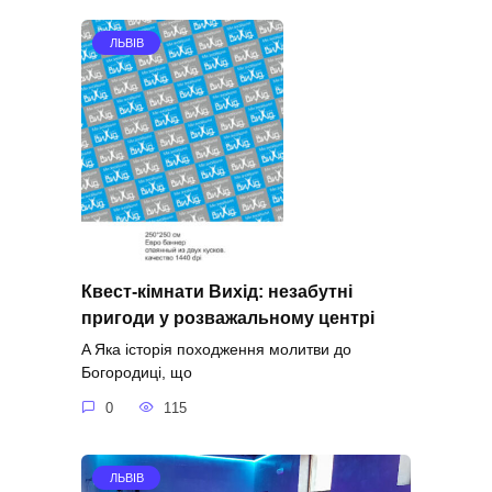
ЛЬВІВ
Квест-кімнати Вихід: незабутні
пригоди у розважальному центрі
A Яка історія походження молитви до
Богородиці, що
0
115
ЛЬВІВ