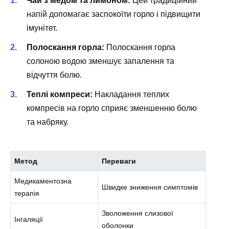
Чай з медом та лимоном:
Цей традиційний
напій допомагає заспокоїти горло і підвищити
імунітет.
Полоскання горла:
Полоскання горла
солоною водою зменшує запалення та
відчуття болю.
Теплі компреси:
Накладання теплих
компресів на горло сприяє зменшенню болю
та набряку.
Метод
Переваги
Медикаментозна
Швидке зниження симптомів
терапія
Зволоження слизової
Інгаляції
оболонки