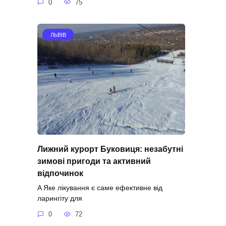
0
75
ЛЬВІВ
Лижний курорт Буковиця: незабутні
зимові пригоди та активний
відпочинок
A Яке лікування є саме ефективне від
ларингіту для
0
72