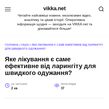
Перейти
vikka.net
до
вмісту
Читайте найсвіжіші новини, ексклюзивні відео,
аналітику та цікаві історії. Оперативна
інформація щодня — заходьте на VIKKA.net та
дізнавайтеся більше!
ГОЛОВНА
»
FAQS
»
ЯКЕ ЛІКУВАННЯ Є САМЕ ЕФЕКТИВНЕ ВІД ЛАРИНГІТУ
ДЛЯ ШВИДКОГО ОДУЖАННЯ?
Яке лікування є саме
ефективне від ларингіту для
швидкого одужання?
НА ЧИТАННЯ
ПЕРЕГЛЯДІВ
2 хв
37