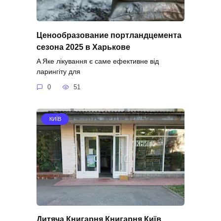
Ценообразование портландцемента
сезона 2025 в Харькове
A Яке лікування є саме ефективне від
ларингіту для
0
51
КИЇВ
Дитяча Книгарня Книгарня Київ