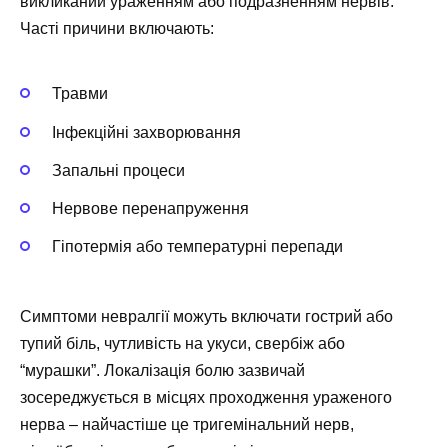
викликаний ураженням або подразненням нервів.
Часті причини включають:
Травми
Інфекційні захворювання
Запальні процеси
Нервове перенапруження
Гіпотермія або температурні перепади
Симптоми невралгії можуть включати гострий або
тупий біль, чутливість на укуси, свербіж або
“мурашки”. Локалізація болю зазвичай
зосереджується в місцях проходження ураженого
нерва – найчастіше це тригемінальний нерв,