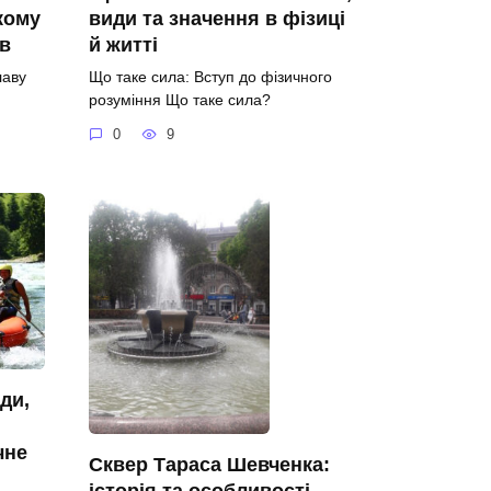
кому
види та значення в фізиці
їв
й житті
лаву
Що таке сила: Вступ до фізичного
розуміння Що таке сила?
0
9
ди,
чне
Сквер Тараса Шевченка:
історія та особливості