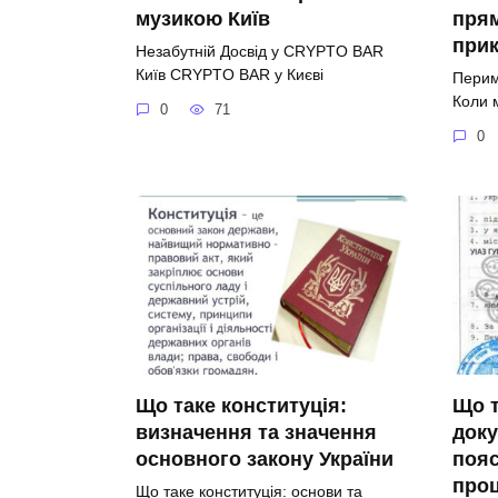
музикою Київ
прям
прик
Незабутній Досвід у CRYPTO BAR
Київ CRYPTO BAR у Києві
Перим
Коли 
0
71
0
Що таке конституція:
Що т
визначення та значення
доку
основного закону України
пояс
про
Що таке конституція: основи та