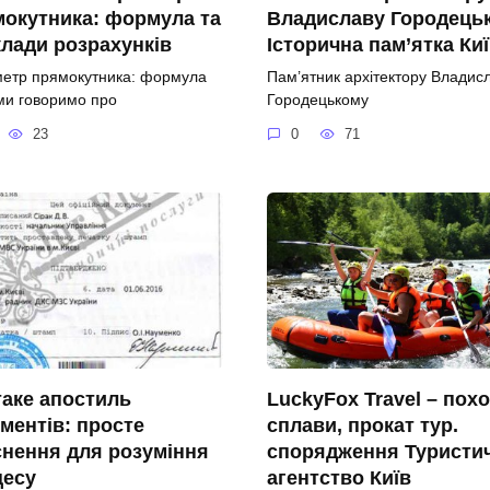
окутника: формула та
Владиславу Городець
лади розрахунків
Історична пам’ятка Ки
етр прямокутника: формула
Пам’ятник архітектору Владис
ми говоримо про
Городецькому
23
0
71
аке апостиль
LuckyFox Travel – похо
ментів: просте
сплави, прокат тур.
нення для розуміння
спорядження Туристи
цесу
агентство Київ