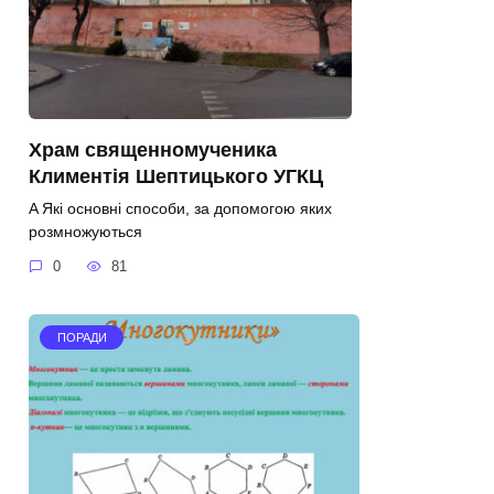
Храм священномученика
Климентія Шептицького УГКЦ
A Які основні способи, за допомогою яких
розмножуються
0
81
ПОРАДИ