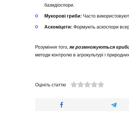
базидіоспори.
Мукорові гриби:
Часто використовують
Аскоміцети:
Формують аскоспори всере
Розуміння того,
як розмножуються гриб
методи контролю в агрокультурі і природни
Оцініть статтю