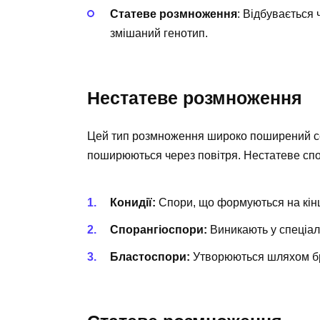
Статеве розмноження
: Відбувається
змішаний генотип.
Нестатеве розмноження
Цей тип розмноження широко поширений сере
поширюються через повітря. Нестатеве спо
Конидії:
Спори, що формуються на кінця
Спорангіоспори:
Виникають у спеціаль
Бластоспори:
Утворюються шляхом бр