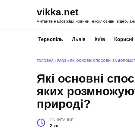
Перейти
vikka.net
до
вмісту
Читайте найсвіжіші новини, ексклюзивні відео, ан
Тернопіль
Львів
Київ
Корисні
ГОЛОВНА
»
FAQS
»
ЯКІ ОСНОВНІ СПОСОБИ, ЗА ДОПОМО
Які основні спо
яких розмножую
природі?
НА ЧИТАННЯ
2 хв