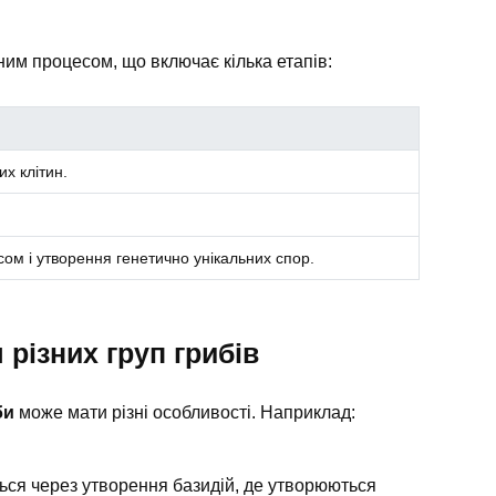
им процесом, що включає кілька етапів:
х клітин.
м і утворення генетично унікальних спор.
різних груп грибів
би
може мати різні особливості. Наприклад:
ся через утворення базидій, де утворюються