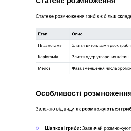
Статеве розмноження
Статеве розмноження грибів є більш складн
Етап
Опис
Плазмогамія
Злиття цитоплазми двох грибни
Каріогамія
Злиття ядер утворених клітин.
Мейоз
Фаза зменшення числа хромосо
Особливості розмноження 
Залежно від виду,
як розмножуються гри
Шапкові гриби:
Зазвичай розмножують