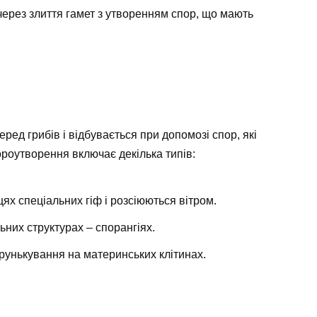
 через злиття гамет з утворенням спор, що мають
д грибів і відбувається при допомозі спор, які
роутворення включає декілька типів:
х спеціальних гіф і розсіюються вітром.
них структурах – спорангіях.
унькування на материнських клітинах.