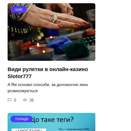
КИЇВ
Види рулетки в онлайн-казино
Slotor777
A Які основні способи, за допомогою яких
розмножуються
0
26
ПОРАДИ