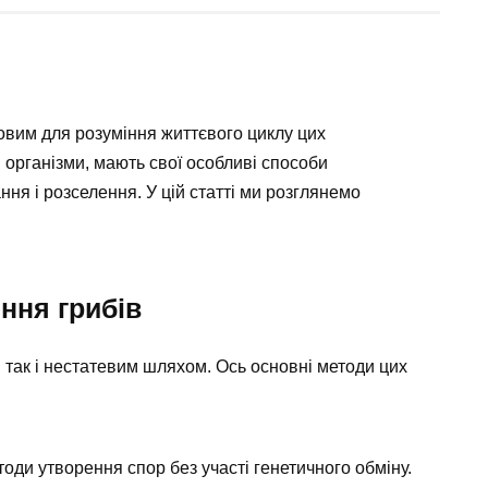
овим для розуміння життєвого циклу цих
і організми, мають свої особливі способи
ня і розселення. У цій статті ми розглянемо
ння грибів
 так і нестатевим шляхом. Ось основні методи цих
тоди утворення спор без участі генетичного обміну.