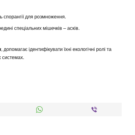
 спорангії для розмноження.
дині спеціальних мішечків – асків.
и
, допомагає ідентифікувати їхні екологічні ролі та
х системах.