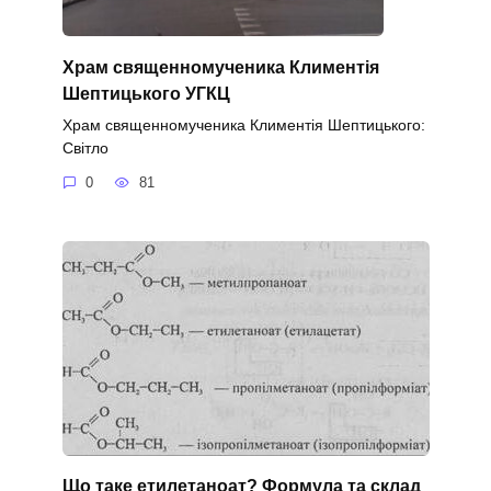
Храм священномученика Климентія
Шептицького УГКЦ
Храм священномученика Климентія Шептицького:
Cвітло
0
81
Що таке етилетаноат? Формула та склад