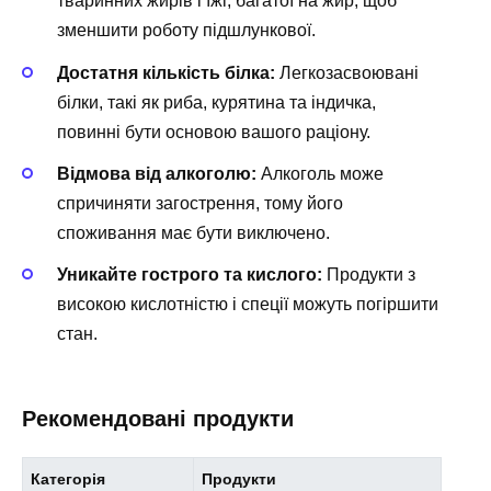
тваринних жирів і їжі, багатої на жир, щоб
зменшити роботу підшлункової.
Достатня кількість білка:
Легкозасвоювані
білки, такі як риба, курятина та індичка,
повинні бути основою вашого раціону.
Відмова від алкоголю:
Алкоголь може
спричиняти загострення, тому його
споживання має бути виключено.
Уникайте гострого та кислого:
Продукти з
високою кислотністю і спеції можуть погіршити
стан.
Рекомендовані продукти
Категорія
Продукти