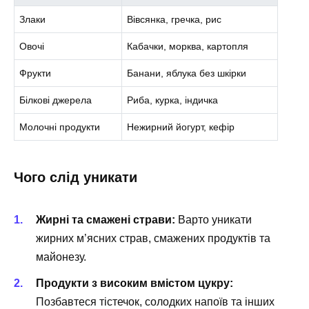
Злаки
Вівсянка, гречка, рис
Овочі
Кабачки, морква, картопля
Фрукти
Банани, яблука без шкірки
Білкові джерела
Риба, курка, індичка
Молочні продукти
Нежирний йогурт, кефір
Чого слід уникати
Жирні та смажені страви:
Варто уникати
жирних м’ясних страв, смажених продуктів та
майонезу.
Продукти з високим вмістом цукру:
Позбавтеся тістечок, солодких напоїв та інших