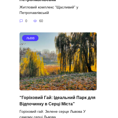
Житловий комплекс “Щасливий” у
Петропавлівській
0
60
ЛЬВІВ
“Горіховий Гай: Ідеальний Парк для
Відпочинку в Серці Міста”
Горіховий гай: Зелене серце Львова У
самому серці Львова