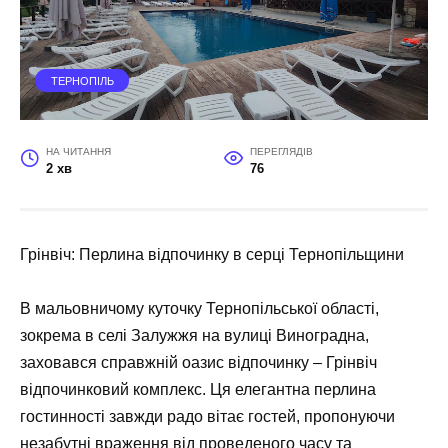
ТЕРНОПІЛЬ
НА ЧИТАННЯ
ПЕРЕГЛЯДІВ
2 хв
76
Грінвіч: Перлина відпочинку в серці Тернопільщини
В мальовничому куточку Тернопільської області,
зокрема в селі Залужжя на вулиці Виноградна,
заховався справжній оазис відпочинку – Грінвіч
відпочинковий комплекс. Ця елегантна перлина
гостинності завжди радо вітає гостей, пропонуючи
незабутні враження від проведеного часу та