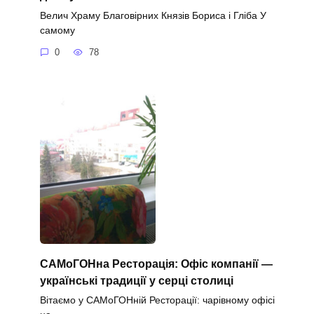
Велич Храму Благовірних Князів Бориса і Гліба У
самому
0
78
САМоГОНна Ресторація: Офіс компанії —
українські традиції у серці столиці
Вітаємо у САМоГОНній Ресторації: чарівному офісі