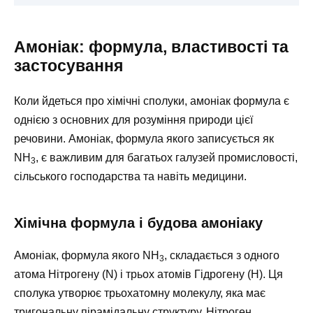
Амоніак: формула, властивості та
застосування
Коли йдеться про хімічні сполуки, амоніак формула є
однією з основних для розуміння природи цієї
речовини. Амоніак, формула якого записується як
NH
, є важливим для багатьох галузей промисловості,
3
сільського господарства та навіть медицини.
Хімічна формула і будова амоніаку
Амоніак, формула якого NH
, складається з одного
3
атома Нітрогену (N) і трьох атомів Гідрогену (H). Ця
сполука утворює трьохатомну молекулу, яка має
тригональну пірамідальну структуру. Нітроген,