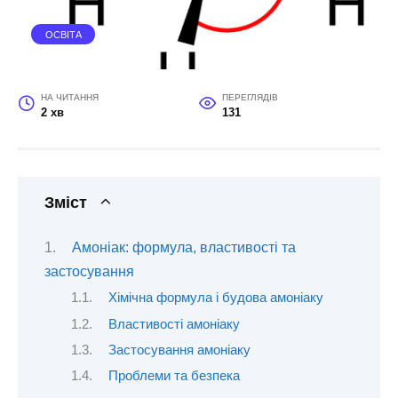
ОСВІТА
НА ЧИТАННЯ
ПЕРЕГЛЯДІВ
2 хв
131
Зміст
Амоніак: формула, властивості та
застосування
Хімічна формула і будова амоніаку
Властивості амоніаку
Застосування амоніаку
Проблеми та безпека