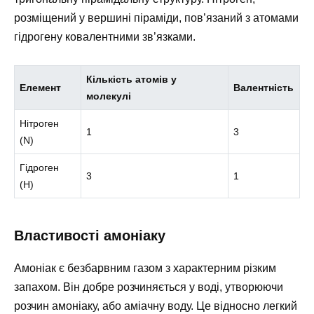
розміщений у вершині піраміди, пов’язаний з атомами
гідрогену ковалентними зв’язками.
Кількість атомів у
Елемент
Валентність
молекулі
Нітроген
1
3
(N)
Гідроген
3
1
(H)
Властивості амоніаку
Амоніак є безбарвним газом з характерним різким
запахом. Він добре розчиняється у воді, утворюючи
розчин амоніаку, або аміачну воду. Це відносно легкий