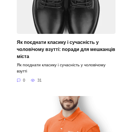
Як поєднати класику і сучасність у
чоловічому взутті: поради для мешканців
міста
Як поєднати класику і сучасність у чоловічому
взутті
0
31