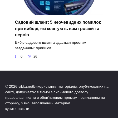
Садовий шланг: 5 неочевидних помилок
при виборі, які коштують вам грошей та
нервів
Вибір садового шланга здається простим
завданням: прийшов
0
26
© 2026 vikka.netВикористання матеріалів, опублікованих на
сайті, допускається тільки з письмового дозволу
правовласника та з обов'язковим прямим посиланням на
сторінку, з якої запозичений матеріал.
купити пакети