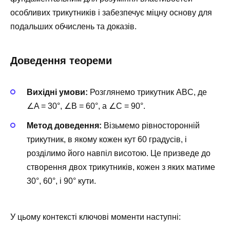
особливих трикутників і забезпечує міцну основу для
подальших обчислень та доказів.
Доведення теореми
Вихідні умови:
Розглянемо трикутник ABC, де
∠A = 30°, ∠B = 60°, а ∠C = 90°.
Метод доведення:
Візьмемо рівносторонній
трикутник, в якому кожен кут 60 градусів, і
розділимо його навпіл висотою. Це призведе до
створення двох трикутників, кожен з яких матиме
30°, 60°, і 90° кути.
У цьому контексті ключові моменти наступні: