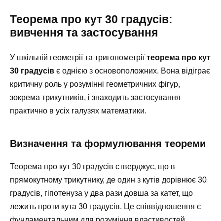
Теорема про кут 30 градусів:
вивчення та застосування
У шкільній геометрії та тригонометрії
теорема про кут
30 градусів
є однією з основоположних. Вона відіграє
критичну роль у розумінні геометричних фігур,
зокрема трикутників, і знаходить застосування
практично в усіх галузях математики.
Визначення та формулювання теореми
Теорема про кут 30 градусів стверджує, що в
прямокутному трикутнику, де один з кутів дорівнює 30
градусів, гіпотенуза у два рази довша за катет, що
лежить проти кута 30 градусів. Це співвідношення є
фундаментальним для розуміння властивостей