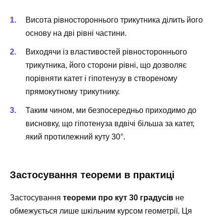
Висота рівностороннього трикутника ділить його
основу на дві рівні частини.
Виходячи із властивостей рівностороннього
трикутника, його сторони рівні, що дозволяє
порівняти катет і гіпотенузу в створеному
прямокутному трикутнику.
Таким чином, ми безпосередньо приходимо до
висновку, що гіпотенуза вдвічі більша за катет,
який протилежний куту 30°.
Застосування теореми в практиці
Застосування
теореми про кут 30 градусів
не
обмежується лише шкільним курсом геометрії. Ця