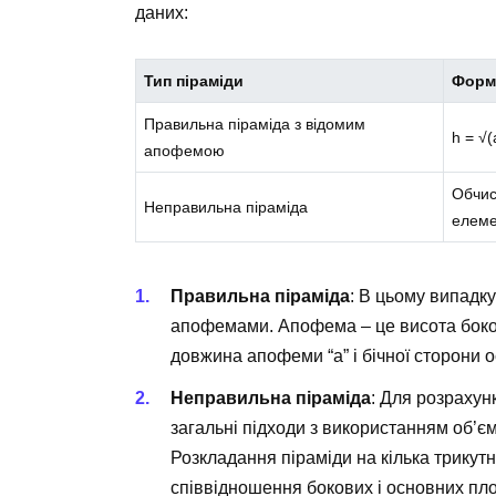
даних:
Тип піраміди
Форм
Правильна піраміда з відомим
h = √(
апофемою
Обчис
Неправильна піраміда
елем
Правильна піраміда
: В цьому випадк
апофемами. Апофема – це висота боков
довжина апофеми “а” і бічної сторони 
Неправильна піраміда
: Для розрахун
загальні підходи з використанням об’єм
Розкладання піраміди на кілька трикутн
співвідношення бокових і основних пл