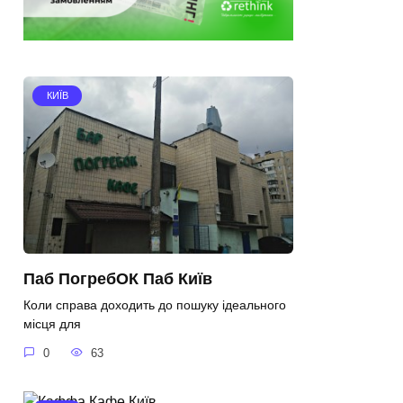
КИЇВ
Паб ПогребОК Паб Київ
Коли справа доходить до пошуку ідеального
місця для
0
63