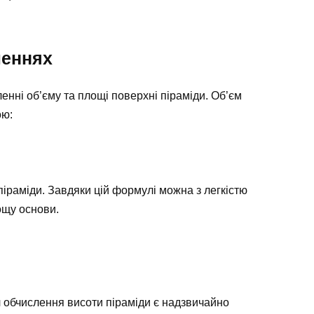
леннях
енні об’єму та площі поверхні піраміди. Об’єм
ою:
 піраміди. Завдяки цій формулі можна з легкістю
ощу основи.
 обчислення висоти піраміди є надзвичайно