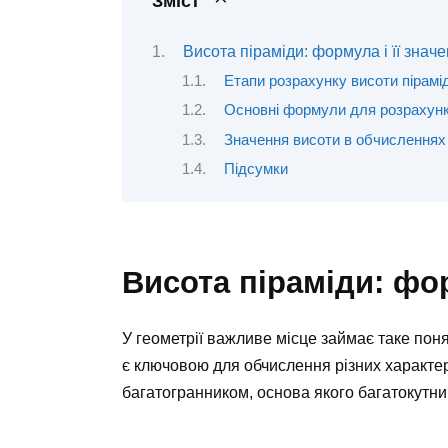
Зміст
Висота піраміди: формула і її знач
Етапи розрахунку висоти пірамі
Основні формули для розрахунк
Значення висоти в обчисленнях
Підсумки
Висота піраміди: фор
У геометрії важливе місце займає таке пон
є ключовою для обчислення різних характери
багатогранником, основа якого багатокутник,