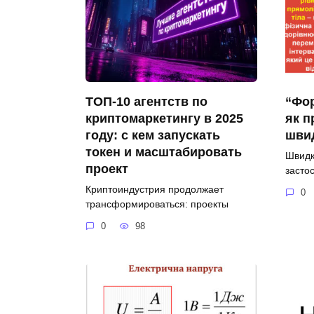
ТОП-10 агентств по
“Фор
криптомаркетингу в 2025
як п
году: с кем запускать
швид
токен и масштабировать
Швидкі
проект
засто
Криптоиндустрия продолжает
0
трансформироваться: проекты
0
98