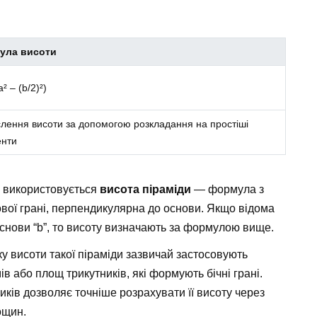
ула висоти
a² – (b/2)²)
лення висоти за допомогою розкладання на простіші
енти
у використовується
висота піраміди
— формула з
ої грані, перпендикулярна до основи. Якщо відома
основи “b”, то висоту визначають за формулою вище.
ку висоти такої піраміди зазвичай застосовують
ів або площ трикутників, які формують бічні грані.
иків дозволяє точніше розрахувати її висоту через
ощин.