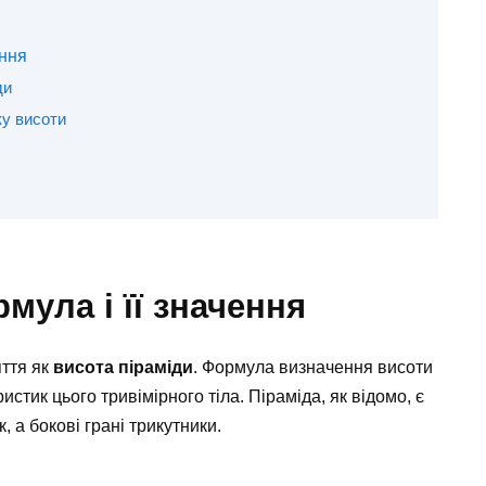
ення
ди
у висоти
мула і її значення
яття як
висота піраміди
. Формула визначення висоти
стик цього тривімірного тіла. Піраміда, як відомо, є
 а бокові грані трикутники.