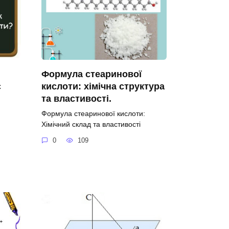
Формула стеаринової
с
кислоти: хімічна структура
та властивості.
Формула стеаринової кислоти:
Хімічний склад та властивості
0
109