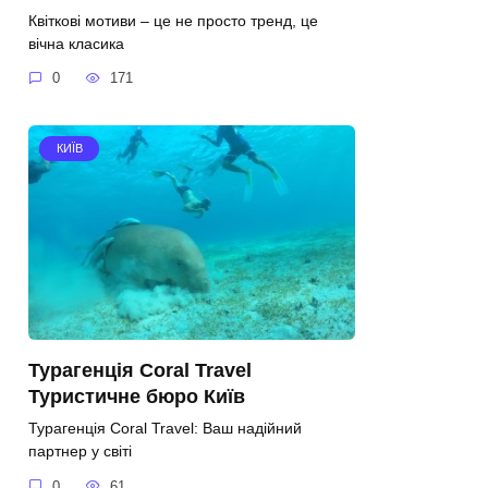
Квіткові мотиви – це не просто тренд, це
вічна класика
0
171
КИЇВ
Турагенція Coral Travel
Туристичне бюро Київ
Турагенція Coral Travel: Ваш надійний
партнер у світі
0
61