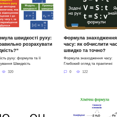
мула швидкості руху:
Формула знаходження
равильно розрахувати
часу: як обчислити ча
кість?”
швидко та точно?
сть руху: формула та її
Формула знаходження часу:
сування Швидкість
Глибокий огляд та практичні
320
0
122