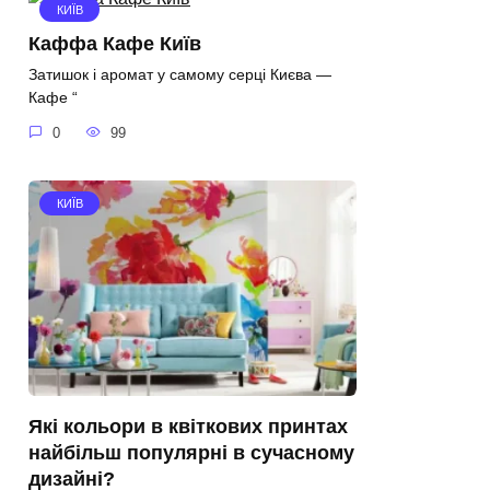
КИЇВ
Каффа Кафе Київ
Затишок і аромат у самому серці Києва —
Кафе “
0
99
КИЇВ
Які кольори в квіткових принтах
найбільш популярні в сучасному
дизайні?