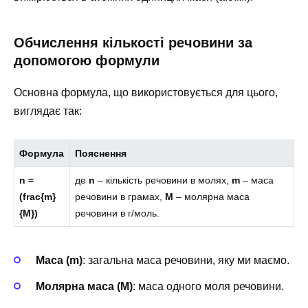
Обчислення кількості речовини за
допомогою формули
Основна формула, що використовується для цього,
виглядає так:
Формула
Пояснення
n =
де
n
– кількість речовини в молях,
m
– маса
(frac{m}
речовини в грамах,
M
– молярна маса
{M})
речовини в г/моль.
Маса (m)
: загальна маса речовини, яку ми маємо.
Молярна маса (M)
: маса одного моля речовини.