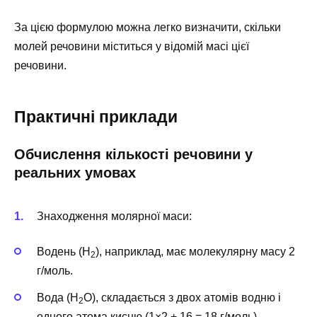
За цією формулою можна легко визначити, скільки
молей речовини міститься у відомій масі цієї
речовини.
Практичні приклади
Обчислення кількості речовини у
реальних умовах
Знаходження молярної маси:
Водень (H
), наприклад, має молекулярну масу 2
2
г/моль.
Вода (H
O), складається з двох атомів водню і
2
одного атома кисню (1×2 + 16 = 18 г/моль).