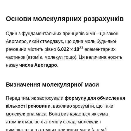
Основи молекулярних розрахунків
Один з фундаментальних принципів хімії – це закон
Авогадро, який стверджує, що одна моль будь-якої
23
речовини містить рівно
6.022 × 10
елементарних
частинок (атомів, молекул тощо). Ця величина носить
назву
числа Авогадро
.
Визначення молекулярної маси
Перед тим, як застосувати
формулу для обчислення
кількості речовини
, важливо зрозуміти, що таке
молекулярна маса. Вона визначається як сума
атомних мас всіх атомів у складі молекули і
вимірюється в атомних одиницях маси (а.о.м.).