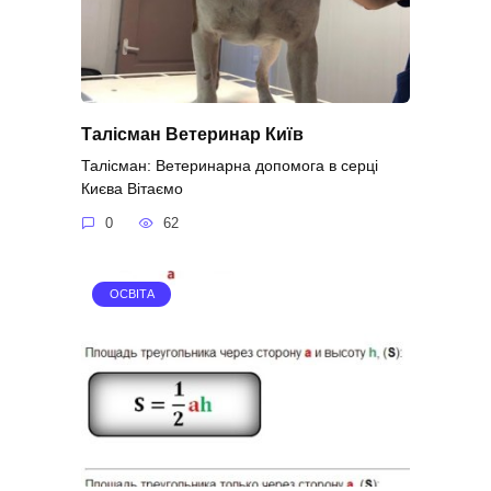
Талісман Ветеринар Київ
Талісман: Ветеринарна допомога в серці
Києва Вітаємо
0
62
ОСВІТА