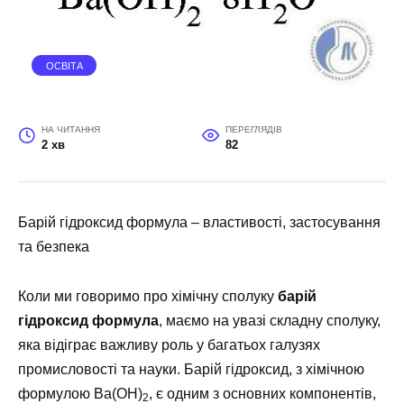
ОСВІТА
НА ЧИТАННЯ
ПЕРЕГЛЯДІВ
2 хв
82
Барій гідроксид формула – властивості, застосування
та безпека
Коли ми говоримо про хімічну сполуку
барій
гідроксид формула
, маємо на увазі складну сполуку,
яка відіграє важливу роль у багатьох галузях
промисловості та науки. Барій гідроксид, з хімічною
формулою Ba(OH)
, є одним з основних компонентів,
2