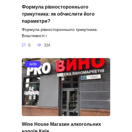
Формула рівностороннього
трикутника: як обчислити його
параметри?
Формула рівностороннього трикутника:
Властивості і
0
334
КИЇВ
Wine House Магазин алкогольних
напоїв Київ