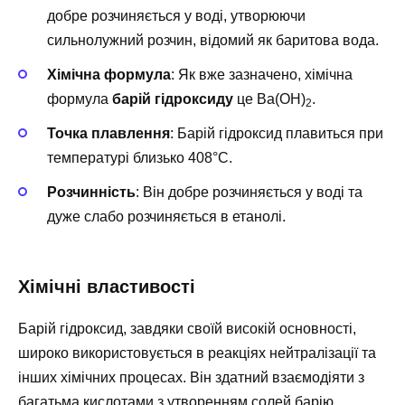
добре розчиняється у воді, утворюючи
сильнолужний розчин, відомий як баритова вода.
Хімічна формула
: Як вже зазначено, хімічна
формула
барій гідроксиду
це Ba(OH)
.
2
Точка плавлення
: Барій гідроксид плавиться при
температурі близько 408°C.
Розчинність
: Він добре розчиняється у воді та
дуже слабо розчиняється в етанолі.
Хімічні властивості
Барій гідроксид, завдяки своїй високій основності,
широко використовується в реакціях нейтралізації та
інших хімічних процесах. Він здатний взаємодіяти з
багатьма кислотами з утворенням солей барію.