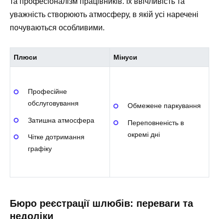
та професіоналізм працівників. Їх ввічливість та
уважність створюють атмосферу, в якій усі наречені
почуваються особливими.
Плюси
Мінуси
Професійне
обслуговування
Обмежене паркування
Затишна атмосфера
Переповненість в
окремі дні
Чітке дотримання
графіку
Бюро реєстрації шлюбів: переваги та
недоліки