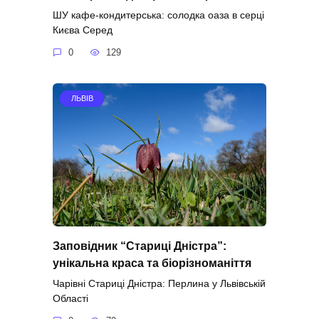
ШУ кафе-кондитерська: солодка оаза в серці
Києва Серед
0
129
ЛЬВІВ
Заповідник “Стариці Дністра”:
унікальна краса та біорізноманіття
Чарівні Стариці Дністра: Перлина у Львівській
Області