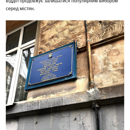
відділ продовжує залишатися популярним вибором
серед містян.