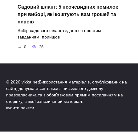
Садовий шланг: 5 неочевидних помилок
при виборі, які коштують вам грошей та
нервів
Вибір садового шланга здається простим
завданням: прийшов
0
26
© 2026 vikka.netВикористання матеріалів, опублікованих на
сайті, допускається тільки з письмового дозволу
правовласника та з обов'язковим прямим посиланням на
сторінку, з якої запозичений матеріал.
купити пакети