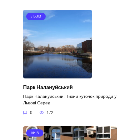
ЛЬВІВ
Парк Налануйський
Парк Налануйський: Тихий куточок природи у
Львові Серед
0
172
КИЇВ