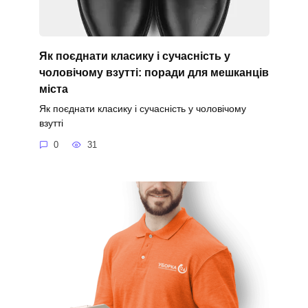
Як поєднати класику і сучасність у
чоловічому взутті: поради для мешканців
міста
Як поєднати класику і сучасність у чоловічому
взутті
0
31