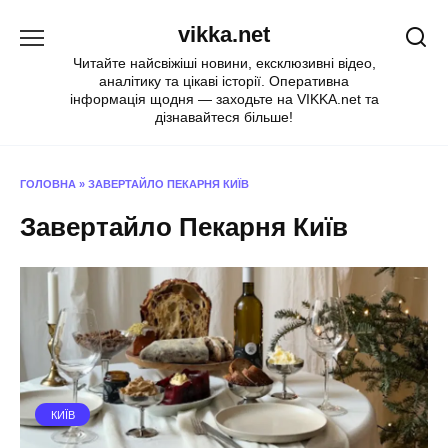
Перейти
vikka.net
до
вмісту
Читайте найсвіжіші новини, ексклюзивні відео,
аналітику та цікаві історії. Оперативна
інформація щодня — заходьте на VIKKA.net та
дізнавайтеся більше!
ГОЛОВНА
»
ЗАВЕРТАЙЛО ПЕКАРНЯ КИЇВ
Завертайло Пекарня Київ
КИЇВ