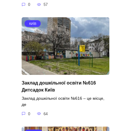
0
57
КИЇВ
Заклад дошкільної освіти №616
Дитсадок Київ
Заклад дошкільної освіти №616 – це місце,
де
0
64