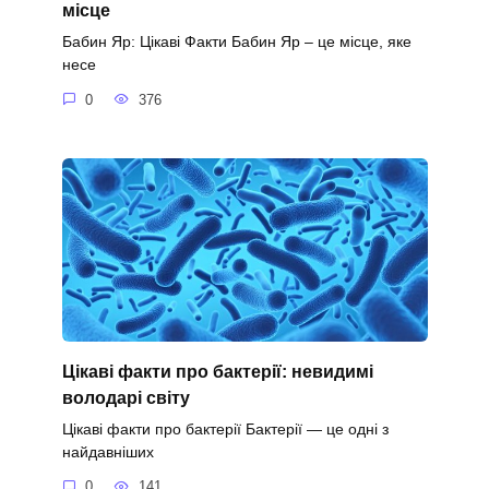
місце
Бабин Яр: Цікаві Факти Бабин Яр – це місце, яке
несе
0
376
Цікаві факти про бактерії: невидимі
володарі світу
Цікаві факти про бактерії Бактерії — це одні з
найдавніших
0
141