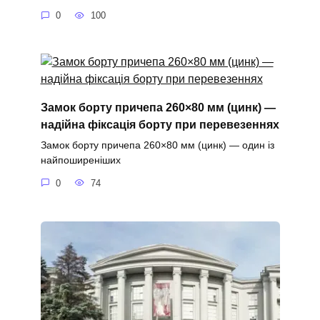
0
100
Замок борту причепа 260×80 мм (цинк) —
надійна фіксація борту при перевезеннях
Замок борту причепа 260×80 мм (цинк) — один із
найпоширеніших
0
74