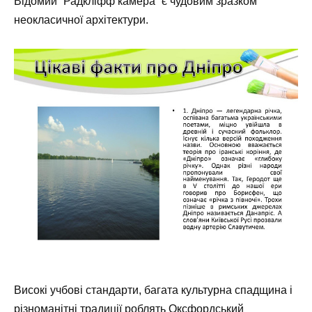
Відомий “Радкліфф камера” є чудовим зразком
неокласичної архітектури.
Високі учбові стандарти, багата культурна спадщина і
різноманітні традиції роблять Оксфордський