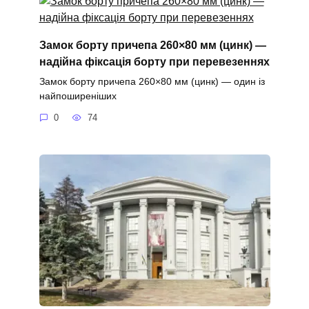
Замок борту причепа 260×80 мм (цинк) —
надійна фіксація борту при перевезеннях
Замок борту причепа 260×80 мм (цинк) — один із
найпоширеніших
0
74