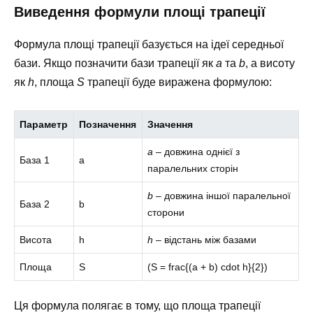
Виведення формули площі трапеції
Формула площі трапеції базується на ідеї середньої
бази. Якщо позначити бази трапеції як
a
та
b
, а висоту
як
h
, площа
S
трапеції буде виражена формулою:
Параметр
Позначення
Значення
a
– довжина однієї з
База 1
a
паралельних сторін
b
– довжина іншої паралельної
База 2
b
сторони
Висота
h
h
– відстань між базами
Площа
S
(S = frac{(a + b) cdot h}{2})
Ця формула полягає в тому, що площа трапеції