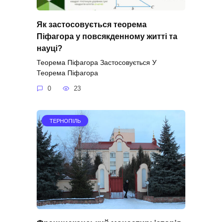
Як застосовується теорема
Піфагора у повсякденному житті та
науці?
Теорема Піфагора Застосовується У
Теорема Піфагора
0
23
ТЕРНОПІЛЬ