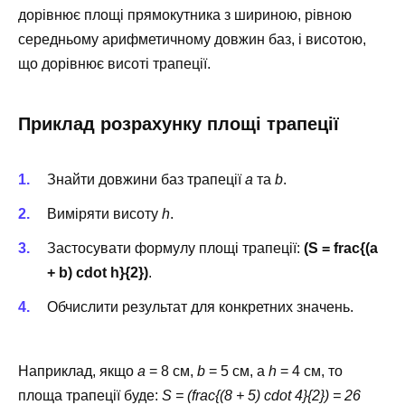
дорівнює площі прямокутника з шириною, рівною
середньому арифметичному довжин баз, і висотою,
що дорівнює висоті трапеції.
Приклад розрахунку площі трапеції
Знайти довжини баз трапеції
a
та
b
.
Виміряти висоту
h
.
Застосувати формулу площі трапеції:
(S = frac{(a
+ b) cdot h}{2})
.
Обчислити результат для конкретних значень.
Наприклад, якщо
a
= 8 см,
b
= 5 см, а
h
= 4 см, то
площа трапеції буде:
S = (frac{(8 + 5) cdot 4}{2}) = 26