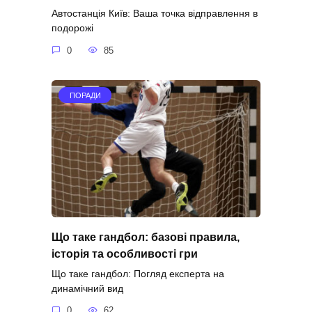
Автостанція Київ: Ваша точка відправлення в
подорожі
0
85
ПОРАДИ
Що таке гандбол: базові правила,
історія та особливості гри
Що таке гандбол: Погляд експерта на
динамічний вид
0
62