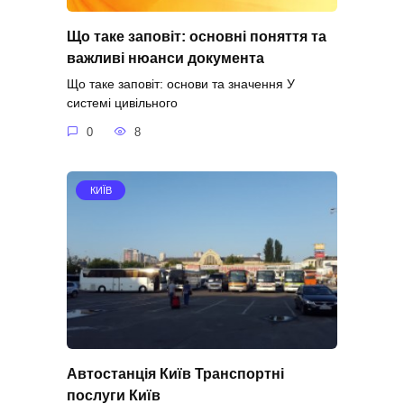
Що таке заповіт: основні поняття та
важливі нюанси документа
Що таке заповіт: основи та значення У
системі цивільного
0
8
КИЇВ
Автостанція Київ Транспортні
послуги Київ