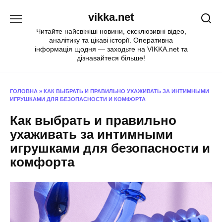
Перейти
vikka.net
до
вмісту
Читайте найсвіжіші новини, ексклюзивні відео,
аналітику та цікаві історії. Оперативна
інформація щодня — заходьте на VIKKA.net та
дізнавайтеся більше!
ГОЛОВНА
»
КАК ВЫБРАТЬ И ПРАВИЛЬНО УХАЖИВАТЬ ЗА ИНТИМНЫМИ
ИГРУШКАМИ ДЛЯ БЕЗОПАСНОСТИ И КОМФОРТА
Как выбрать и правильно
ухаживать за интимными
игрушками для безопасности и
комфорта