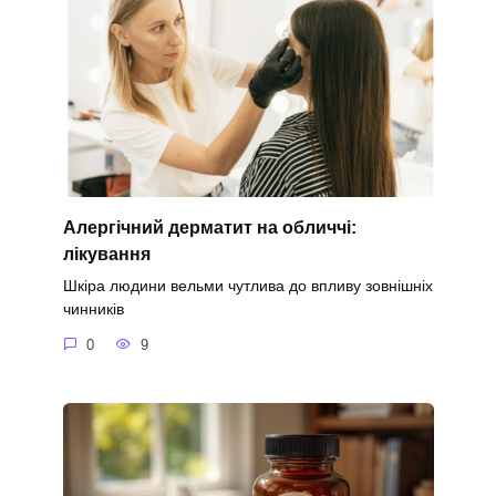
Алергічний дерматит на обличчі:
лікування
Шкіра людини вельми чутлива до впливу зовнішніх
чинників
0
9