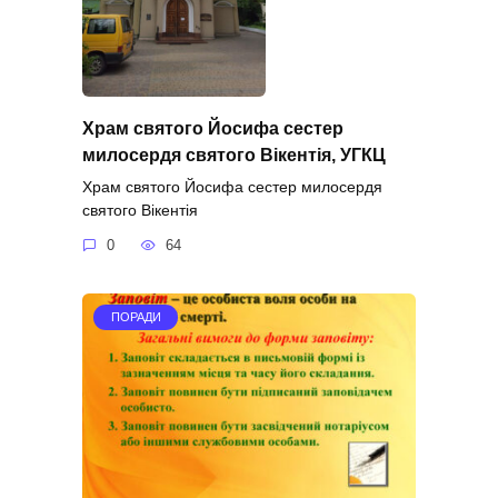
Храм святого Йосифа сестер
милосердя святого Вікентія, УГКЦ
Храм святого Йосифа сестер милосердя
святого Вікентія
0
64
ПОРАДИ