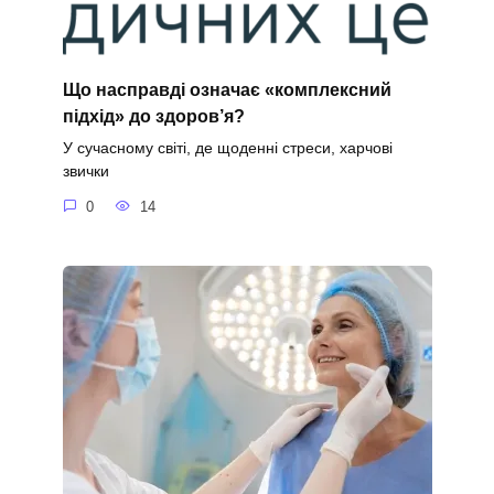
Що насправді означає «комплексний
підхід» до здоров’я?
У сучасному світі, де щоденні стреси, харчові
звички
0
14