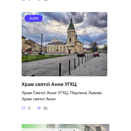
ЛЬВІВ
Храм святої Анни УГКЦ
Храм Святої Анни УГКЦ: Перлина Львова
Храм святої Анни
0
81