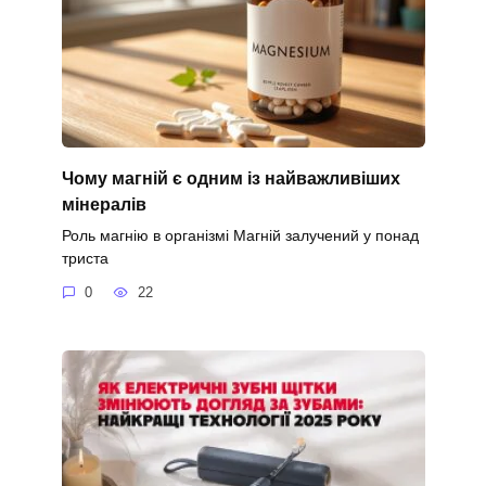
Чому магній є одним із найважливіших
мінералів
Роль магнію в організмі Магній залучений у понад
триста
0
22