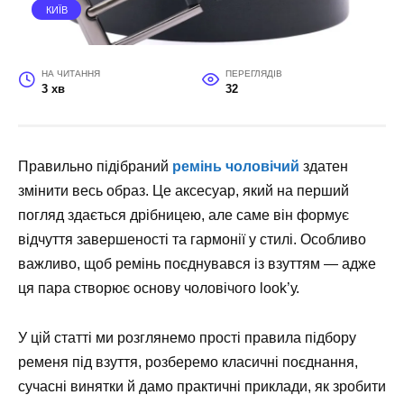
КИЇВ
НА ЧИТАННЯ
ПЕРЕГЛЯДІВ
3 хв
32
Правильно підібраний
ремінь чоловічий
здатен
змінити весь образ. Це аксесуар, який на перший
погляд здається дрібницею, але саме він формує
відчуття завершеності та гармонії у стилі. Особливо
важливо, щоб ремінь поєднувався із взуттям — адже
ця пара створює основу чоловічого look’у.
У цій статті ми розглянемо прості правила підбору
ременя під взуття, розберемо класичні поєднання,
сучасні винятки й дамо практичні приклади, як зробити