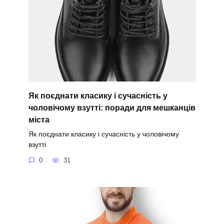
Як поєднати класику і сучасність у
чоловічому взутті: поради для мешканців
міста
Як поєднати класику і сучасність у чоловічому
взутті
0
31