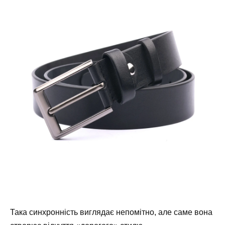
Така синхронність виглядає непомітно, але саме вона