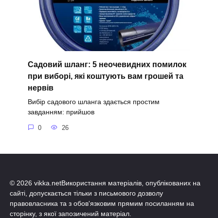
Садовий шланг: 5 неочевидних помилок
при виборі, які коштують вам грошей та
нервів
Вибір садового шланга здається простим
завданням: прийшов
0
26
© 2026 vikka.netВикористання матеріалів, опублікованих на
сайті, допускається тільки з письмового дозволу
правовласника та з обов'язковим прямим посиланням на
сторінку, з якої запозичений матеріал.