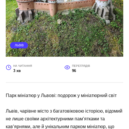
ЛЬВІВ
НА ЧИТАННЯ
ПЕРЕГЛЯДІВ
3 хв
96
Парк мініатюр у Львові: подорож у мініатюрний світ
Львів, чарівне місто з багатовіковою історією, відомий
не лише своїми архітектурними пам’ятками та
кав’ярнями, але й унікальним парком мініатюр, що