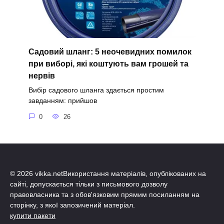
Садовий шланг: 5 неочевидних помилок
при виборі, які коштують вам грошей та
нервів
Вибір садового шланга здається простим
завданням: прийшов
0
26
© 2026 vikka.netВикористання матеріалів, опублікованих на
сайті, допускається тільки з письмового дозволу
правовласника та з обов'язковим прямим посиланням на
сторінку, з якої запозичений матеріал.
купити пакети