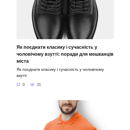
Як поєднати класику і сучасність у
чоловічому взутті: поради для мешканців
міста
Як поєднати класику і сучасність у чоловічому
взутті
0
31