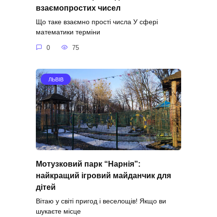
взаємопростих чисел
Що таке взаємно прості числа У сфері
математики терміни
0
75
ЛЬВІВ
Мотузковий парк “Нарнія”:
найкращий ігровий майданчик для
дітей
Вітаю у світі пригод і веселощів! Якщо ви
шукаєте місце