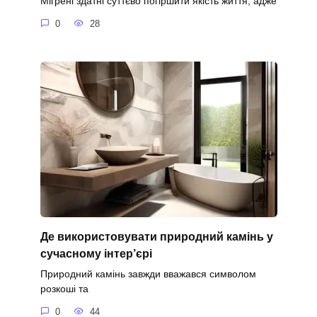
Мігрені здатні суттєво погіршити якість життя, адже
0
28
Де використовувати природний камінь у
сучасному інтер’єрі
Природний камінь завжди вважався символом
розкоші та
0
44