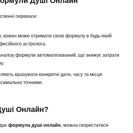
Формули Душі Онлайн
сленні переваги:
м, кожен може отримати свою формулу в будь-який
офесійного астролога.
аналізу формули автоматизований, що знижує затрати
у.
ляють врахувати конкретні дати, часу та місця
ксимально точними.
Душі Онлайн?
адає
формула душі онлайн
, можна скористатися