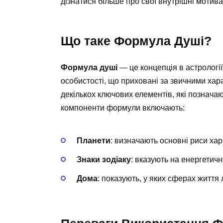
дізнатися більше про свої внутрішні мотивац
Що таке Формула Душі?
Формула душі
— це концепція в астрології
особистості, що приховані за звичними хара
декількох ключових елементів, які позначаю
компоненти формули включають:
Планети
: визначають основні риси хар
Знаки зодіаку
: вказують на енергетичн
Дома
: показують, у яких сферах житт