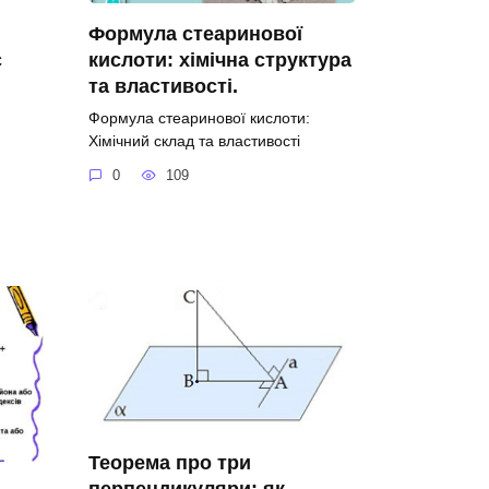
Формула стеаринової
с
кислоти: хімічна структура
та властивості.
Формула стеаринової кислоти:
Хімічний склад та властивості
0
109
Теорема про три
перпендикуляри: як