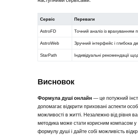
наступними сервісами:
Сервіс
Переваги
AstroFD
Точний аналіз із врахуванням п
AstroWeb
Зручний інтерфейс і глибока де
StarPath
Індивідуальні рекомендації щод
Висновок
Формула душі онлайн
— це потужний інст
допомагає відкрити приховані аспекти особи
можливості в житті. Незалежно від рівня в
методика може стати корисним компасом у 
формулу душі і дайте собі можливість відкр