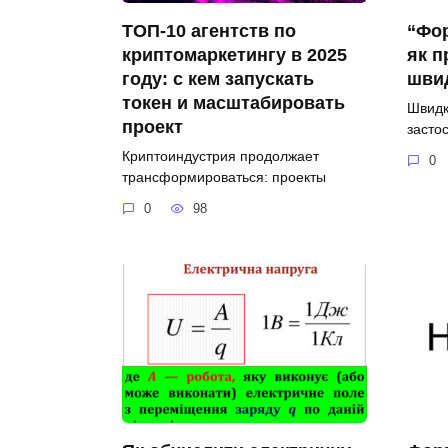
ТОП-10 агентств по
“Фор
криптомаркетингу в 2025
як п
году: с кем запускать
швид
токен и масштабировать
Швидкі
проект
засто
Криптоиндустрия продолжает
0
трансформироваться: проекты
0
98