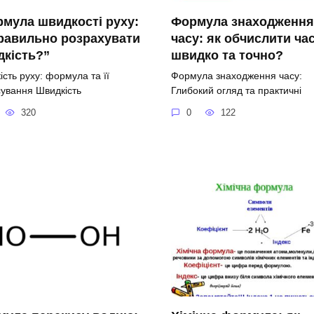
мула швидкості руху:
Формула знаходження
равильно розрахувати
часу: як обчислити ча
кість?”
швидко та точно?
сть руху: формула та її
Формула знаходження часу:
сування Швидкість
Глибокий огляд та практичні
320
0
122