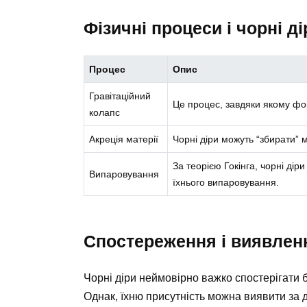
Фізичні процеси і чорні ді
Процес
Опис
Гравітаційний
Це процес, завдяки якому фор
колапс
Акреція матерії
Чорні діри можуть “збирати” м
За теорією Гокінга, чорні ді
Випаровування
їхнього випаровування.
Спостереження і виявлен
Чорні діри неймовірно важко спостерігати б
Однак, їхню присутність можна виявити за д