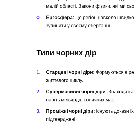
малій області. Закони фізики, які ми с
Ергосфера:
Це регіон навколо швидко
зупинити у своєму обертанні.
Типи чорних дір
Старцеві чорні діри:
Формуються в рез
життєвого циклу.
Супермасивні чорні діри:
Знаходяться
навіть мільярдів сонячних мас.
Проміжні чорні діри:
Існують докази ї
підтверджені.