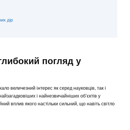
их дір
 глибокий погляд у
ало величезний інтерес як серед науковців, так і
 найзагадковіших і найнезвичайніших об’єктів у
ійний вплив якого настільки сильний, що навіть світло