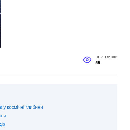
ПЕРЕГЛЯДІВ
55
д у космічні глибини
ння
дір