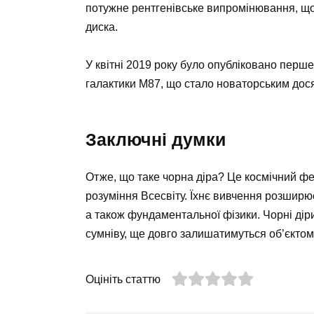
потужне рентгенівське випромінювання, що
диска.
У квітні 2019 року було опубліковано перше
галактики M87, що стало новаторським дося
Заключні думки
Отже, що таке чорна діра? Це космічний фе
розуміння Всесвіту. Їхнє вивчення розширює
а також фундаментальної фізики. Чорні діри 
сумніву, ще довго залишатимуться об’єктом 
Оцініть статтю