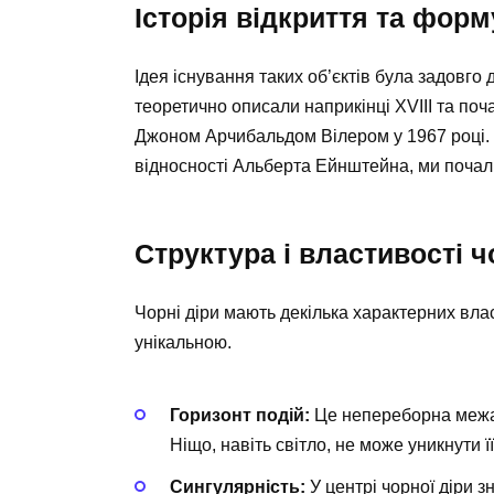
Історія відкриття та фор
Ідея існування таких об’єктів була задовго
теоретично описали наприкінці XVIII та поча
Джоном Арчибальдом Вілером у 1967 році. Од
відносності Альберта Ейнштейна, ми почали 
Структура і властивості ч
Чорні діри мають декілька характерних вла
унікальною.
Горизонт подій:
Це непереборна межа,
Ніщо, навіть світло, не може уникнути ї
Сингулярність:
У центрі чорної діри з