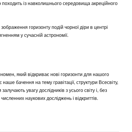
 походить із навколишнього середовища акреційного
 зображення горизонту подій чорної діри в центрі
гненням у сучасній астрономії.
номен, який відкриває нові горизонти для нашого
 наше бачення на тему гравітації, структури Всесвіту,
залучають увагу дослідників з усього світу і, без
численних наукових досліджень і відкриттів.