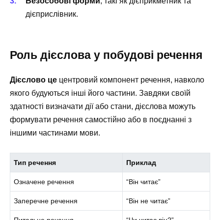
Безособові форми
, такі як дієприкметник та
дієприслівник.
Роль дієслова у побудові речення
Дієслово це
центровий компонент речення, навколо
якого будуються інші його частини. Завдяки своїй
здатності визначати дії або стани, дієслова можуть
формувати речення самостійно або в поєднанні з
іншими частинами мови.
Тип речення
Приклад
Означене речення
“Він читає”
Заперечне речення
“Він не читає”