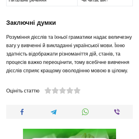
Питальне речення
“Чи читає він?”
Заключні думки
Розуміння дієслів та їхньої граматики надає величезну
вагу у вивченні й викладанні української мови. Їхню
здатність відображати різноманіття дій, станів, та
процесів важко переоцінити, тому всебічне вивчення
дієслів сприяє кращому оволодінню мовою в цілому.
Оцініть статтю