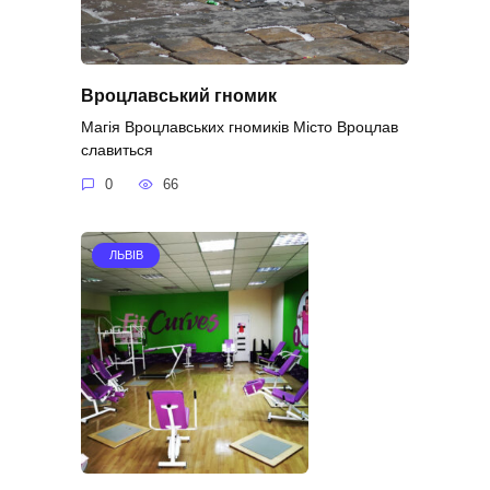
Вроцлавський гномик
Магія Вроцлавських гномиків Місто Вроцлав
славиться
0
66
ЛЬВІВ