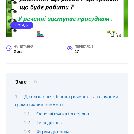
ПОРАДИ
НА ЧИТАННЯ
ПЕРЕГЛЯДІВ
2 хв
17
Зміст
Дієслово це: Основа речення та ключовий
граматичний елемент
Основні функції дієслова
Типи дієслів
Форми дієслова