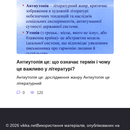
Антиутопія це: що означає термін і чому
це важливо у літературі?
Антиутопія це: дослідження жанру Антиутопія це
літературний
0
120
© 2026 vikka.netВикористання матеріалів, опублікованих на