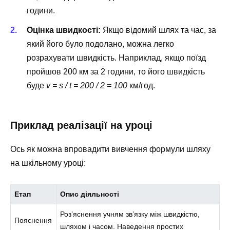
години.
Оцінка швидкості:
Якщо відомий шлях та час, за
який його було подолано, можна легко
розрахувати швидкість. Наприклад, якщо поїзд
пройшов 200 км за 2 години, то його швидкість
буде
v = s / t = 200 / 2 = 100
км/год.
Приклад реалізації на уроці
Ось як можна впровадити вивчення формули шляху
на шкільному уроці:
Етап
Опис діяльності
Роз’яснення учням зв’язку між швидкістю,
Пояснення
шляхом і часом. Наведення простих