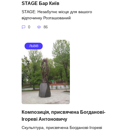
STAGE Бар Київ
STAGE: Незабутнє місце для вашого
відпочинку Розташований
0
86
ЛЬВІВ
Композиція, присвячена Богданові-
Ігореві Антоновичу
Скульптура, присвячена Богданові-Ігореві