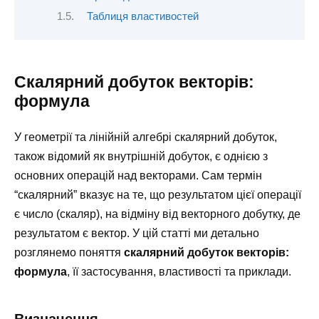
Таблиця властивостей
Скалярний добуток векторів:
формула
У геометрії та лінійній алгебрі скалярний добуток,
також відомий як внутрішній добуток, є однією з
основних операцій над векторами. Сам термін
“скалярний” вказує на те, що результатом цієї операції
є число (скаляр), на відміну від векторного добутку, де
результатом є вектор. У цій статті ми детально
розглянемо поняття
скалярний добуток векторів:
формула
, її застосування, властивості та приклади.
Визначення