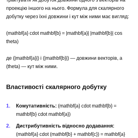
проекцію іншого на нього. Формула для скалярного
добутку через їхні довжини і кут між ними має вигляд:
(mathbf{a} cdot mathbf{b} = |mathbf{a}| |mathbf{b}| cos
theta)
де (|mathbf{a}|) і (|mathbf{b}|) — довжини векторів, а
(theta) — кут між ними.
Властивості скалярного добутку
Комутативність:
(mathbf{a} cdot mathbf{b} =
mathbf{b} cdot mathbf{a})
Дистрибутивність відносно додавання:
(mathbf{a} cdot (mathbf{b} + mathbf{c}) = mathbf{a}