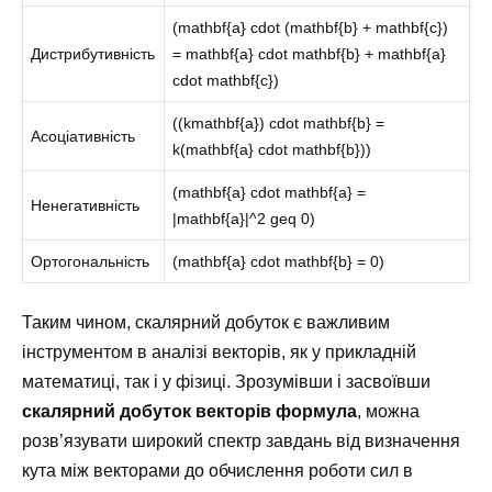
(mathbf{a} cdot (mathbf{b} + mathbf{c})
Дистрибутивність
= mathbf{a} cdot mathbf{b} + mathbf{a}
cdot mathbf{c})
((kmathbf{a}) cdot mathbf{b} =
Асоціативність
k(mathbf{a} cdot mathbf{b}))
(mathbf{a} cdot mathbf{a} =
Ненегативність
|mathbf{a}|^2 geq 0)
Ортогональність
(mathbf{a} cdot mathbf{b} = 0)
Таким чином, скалярний добуток є важливим
інструментом в аналізі векторів, як у прикладній
математиці, так і у фізиці. Зрозумівши і засвоївши
скалярний добуток векторів формула
, можна
розв’язувати широкий спектр завдань від визначення
кута між векторами до обчислення роботи сил в