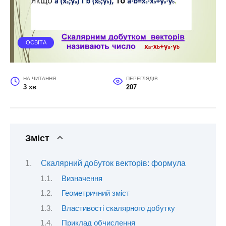
ОСВІТА
НА ЧИТАННЯ
ПЕРЕГЛЯДІВ
3 хв
207
Зміст
Скалярний добуток векторів: формула
Визначення
Геометричний зміст
Властивості скалярного добутку
Приклад обчислення