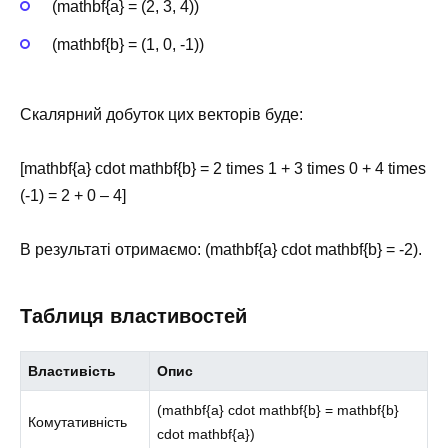
(mathbf{a} = (2, 3, 4))
(mathbf{b} = (1, 0, -1))
Скалярний добуток цих векторів буде:
[mathbf{a} cdot mathbf{b} = 2 times 1 + 3 times 0 + 4 times
(-1) = 2 + 0 – 4]
В результаті отримаємо: (mathbf{a} cdot mathbf{b} = -2).
Таблиця властивостей
Властивість
Опис
(mathbf{a} cdot mathbf{b} = mathbf{b}
Комутативність
cdot mathbf{a})