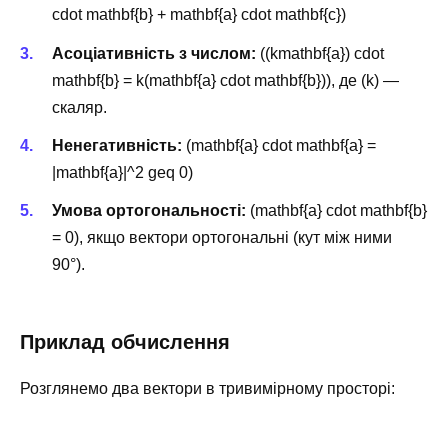
cdot mathbf{b} + mathbf{a} cdot mathbf{c})
Асоціативність з числом:
((kmathbf{a}) cdot
mathbf{b} = k(mathbf{a} cdot mathbf{b})), де (k) —
скаляр.
Ненегативність:
(mathbf{a} cdot mathbf{a} =
|mathbf{a}|^2 geq 0)
Умова ортогональності:
(mathbf{a} cdot mathbf{b}
= 0), якщо вектори ортогональні (кут між ними
90°).
Приклад обчислення
Розглянемо два вектори в тривимірному просторі: