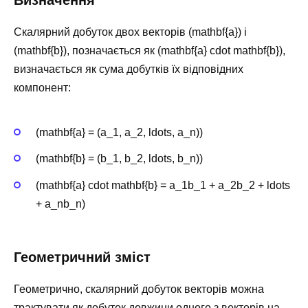
Скалярний добуток двох векторів (mathbf{a}) і
(mathbf{b}), позначається як (mathbf{a} cdot mathbf{b}),
визначається як сума добутків їх відповідних
компонент:
(mathbf{a} = (a_1, a_2, ldots, a_n))
(mathbf{b} = (b_1, b_2, ldots, b_n))
(mathbf{a} cdot mathbf{b} = a_1b_1 + a_2b_2 + ldots
+ a_nb_n)
Геометричний зміст
Геометрично, скалярний добуток векторів можна
трактувати як добуток довжини одного з векторів на