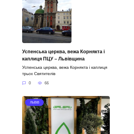
Успенська церква, вежа Корнякта і
каплиця ПЦУ – Львівщина
Успенська церква, вежа Корнякта і каплиця
трьох Святителів
0
66
ЛЬВІВ