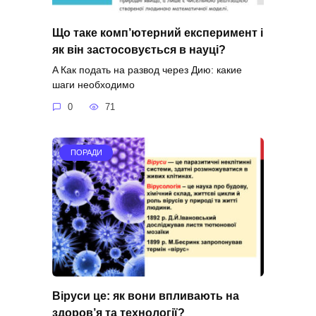
Що таке комп’ютерний експеримент і
як він застосовується в науці?
A Как подать на развод через Дию: какие
шаги необходимо
0
71
ПОРАДИ
Віруси це: як вони впливають на
здоров’я та технології?