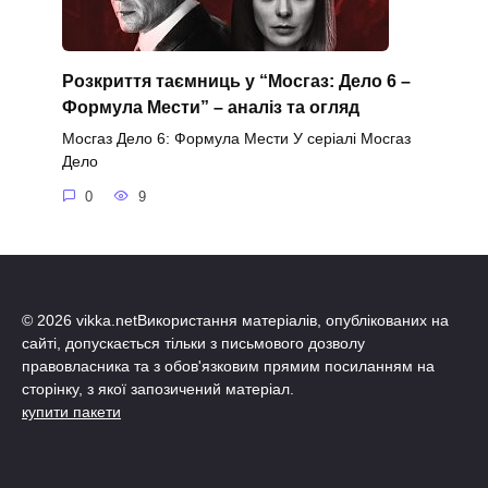
Розкриття таємниць у “Мосгаз: Дело 6 –
Формула Мести” – аналіз та огляд
Мосгаз Дело 6: Формула Мести У серіалі Мосгаз
Дело
0
9
© 2026 vikka.netВикористання матеріалів, опублікованих на
сайті, допускається тільки з письмового дозволу
правовласника та з обов'язковим прямим посиланням на
сторінку, з якої запозичений матеріал.
купити пакети