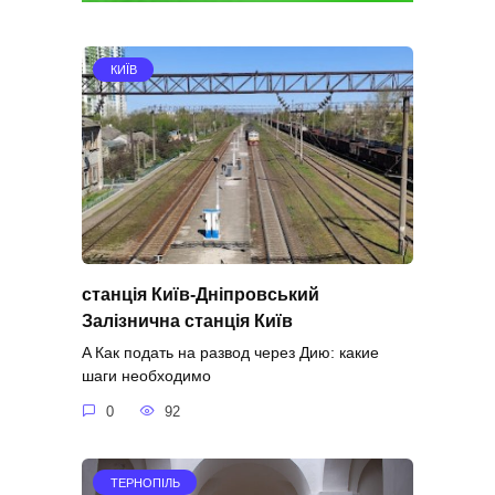
КИЇВ
станція Київ-Дніпровський
Залізнична станція Київ
A Как подать на развод через Дию: какие
шаги необходимо
0
92
ТЕРНОПІЛЬ