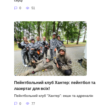
серці
0
51
Пейнтбольний клуб Хантер: пейнтбол та
лазертаг для всіх!
Пейнтбольний клуб “Хантер”: екшн та адреналін
0
77