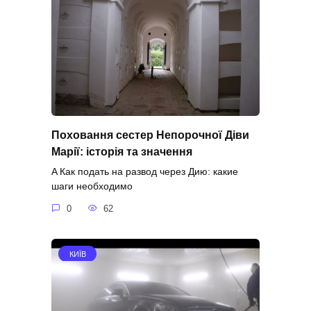
Поховання сестер Непорочної Діви
Марії: історія та значення
A Как подать на развод через Дию: какие
шаги необходимо
0
62
КИЇВ