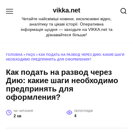
Перейти
vikka.net
до
вмісту
Читайте найсвіжіші новини, ексклюзивні відео,
аналітику та цікаві історії. Оперативна
інформація щодня — заходьте на VIKKA.net та
дізнавайтеся більше!
ГОЛОВНА
»
FAQS
»
КАК ПОДАТЬ НА РАЗВОД ЧЕРЕЗ ДИЮ: КАКИЕ ШАГИ
НЕОБХОДИМО ПРЕДПРИНЯТЬ ДЛЯ ОФОРМЛЕНИЯ?
Как подать на развод через
Дию: какие шаги необходимо
предпринять для
оформления?
НА ЧИТАННЯ
ПЕРЕГЛЯДІВ
2 хв
4