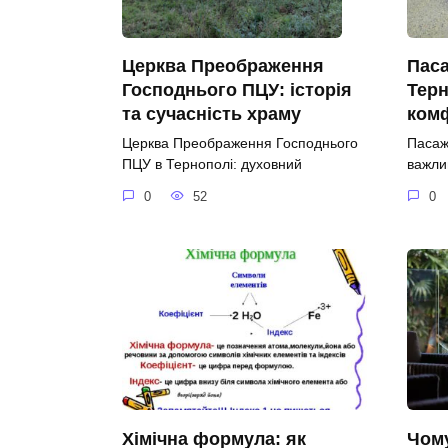
Церква Преображення
Паса
Господнього ПЦУ: історія
Терн
та сучасність храму
ком
Церква Преображення Господнього
Пасаж
ПЦУ в Тернополі: духовний
важли
0
52
0
Хімічна формула: як
Чом