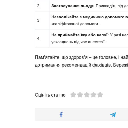
2
Застосування льоду:
Прикладіть лід д
Незволікайте з медичною допомогою
3
кваліфікованої допомоги.
Не приймайте їжу або напої:
У разі не
4
ускладнень під час анестезії.
Пам’ятайте, що здоров’я – це головне, і на
дотримання рекомендацій фахівців. Бережіт
Оцініть статтю