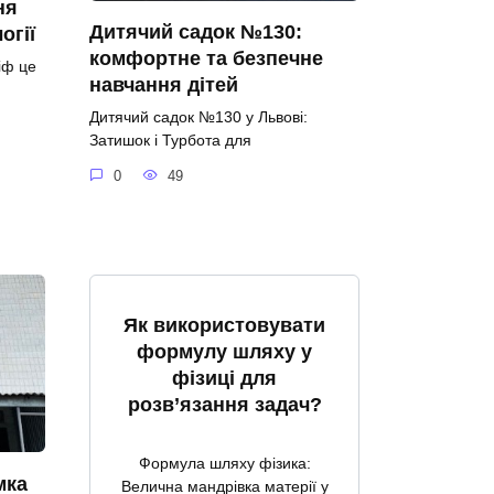
ня
Дитячий садок №130:
огії
комфортне та безпечне
іф це
навчання дітей
Дитячий садок №130 у Львові:
Затишок і Турбота для
0
49
Як використовувати
формулу шляху у
фізиці для
розв’язання задач?
Формула шляху фізика:
мка
Велична мандрівка матерії у