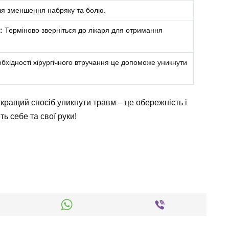
ля зменшення набряку та болю.
:
Терміново зверніться до лікаря для отримання
обхідності хірургічного втручання це допоможе уникнути
йкращий спосіб уникнути травм – це обережність і
ь себе та свої руки!