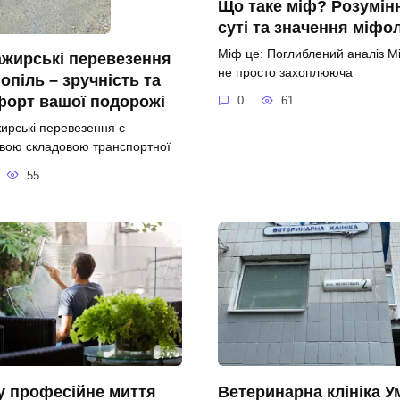
Що таке міф? Розумін
суті та значення міфол
Міф це: Поглиблений аналіз М
жирські перевезення
не просто захоплююча
опіль – зручність та
форт вашої подорожі
0
61
ирські перевезення є
вою складовою транспортної
55
у професійне миття
Ветеринарна клініка У