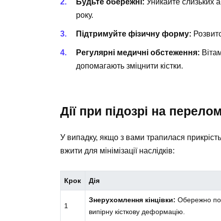
Будьте обережні:
Уникайте слизьких а
року.
Підтримуйте фізичну форму:
Розвито
Регулярні медичні обстеження:
Вітам
допомагають зміцнити кістки.
Дії при підозрі на перело
У випадку, якщо з вами трапилася прикрість,
вжити для мінімізації наслідків:
Крок
Дія
Знерухомлення кінцівки:
Обережно пос
1
випірну кісткову деформацію.