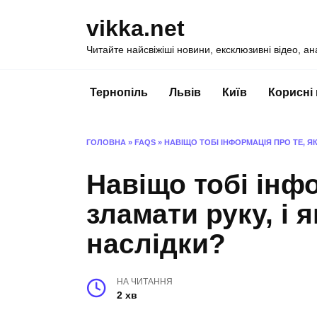
Перейти
vikka.net
до
вмісту
Читайте найсвіжіші новини, ексклюзивні відео, ан
Тернопіль
Львів
Київ
Корисні
ГОЛОВНА
»
FAQS
»
НАВІЩО ТОБІ ІНФОРМАЦІЯ ПРО ТЕ, ЯК
Навіщо тобі інфо
зламати руку, і 
наслідки?
НА ЧИТАННЯ
2 хв