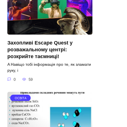
Захопливі Escape Quest у
розважальному центрі:
розкрийте таємниці!
A Навіщо тобі інформація про те, як зламати
руку, і
0
59
ОСВІТА