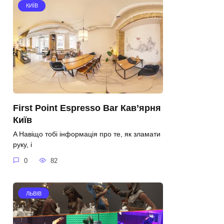
КИЇВ
First Point Espresso Bar Кав’ярня
Київ
A Навіщо тобі інформація про те, як зламати
руку, і
0
82
ЛЬВІВ