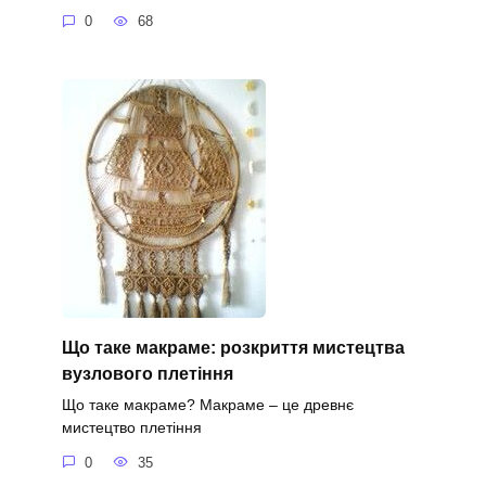
0
68
Що таке макраме: розкриття мистецтва
вузлового плетіння
Що таке макраме? Макраме – це древнє
мистецтво плетіння
0
35