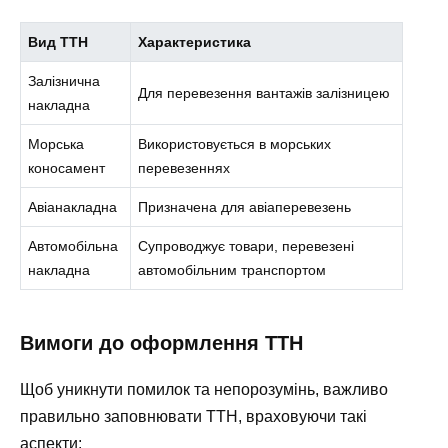
Вид ТТН
Характеристика
Залізнична
Для перевезення вантажів залізницею
накладна
Морська
Використовується в морських
коносамент
перевезеннях
Авіанакладна
Призначена для авіаперевезень
Автомобільна
Супроводжує товари, перевезені
накладна
автомобільним транспортом
Вимоги до оформлення ТТН
Щоб уникнути помилок та непорозумінь, важливо
правильно заповнювати ТТН, враховуючи такі
аспекти: