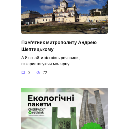
Пам’ятник митрополиту Андрею
Шептицькому
A Як знайти кількість речовини,
використовуючи молярну
0
72