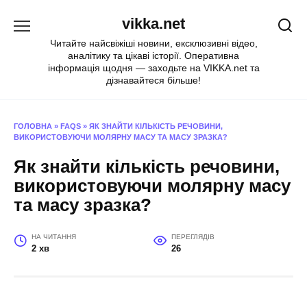
Перейти
vikka.net
до
вмісту
Читайте найсвіжіші новини, ексклюзивні відео,
аналітику та цікаві історії. Оперативна
інформація щодня — заходьте на VIKKA.net та
дізнавайтеся більше!
ГОЛОВНА
»
FAQS
»
ЯК ЗНАЙТИ КІЛЬКІСТЬ РЕЧОВИНИ,
ВИКОРИСТОВУЮЧИ МОЛЯРНУ МАСУ ТА МАСУ ЗРАЗКА?
Як знайти кількість речовини,
використовуючи молярну масу
та масу зразка?
НА ЧИТАННЯ
ПЕРЕГЛЯДІВ
2 хв
26