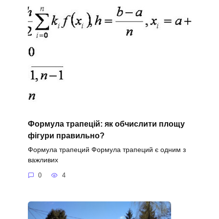
Формула трапецій: як обчислити площу
фігури правильно?
Формула трапеций Формула трапеций є одним з
важливих
0
4