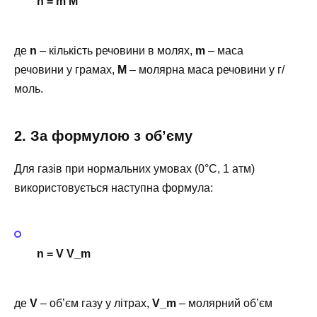
n
=
m
M
де
n
– кількість речовини в молях,
m
– маса
речовини у грамах,
M
– молярна маса речовини у г/
моль.
2. За формулою з об’єму
Для газів при нормальних умовах (0°C, 1 атм)
використовується наступна формула:
n
=
V
V_m
де
V
– об’єм газу у літрах,
V_m
– молярний об’єм