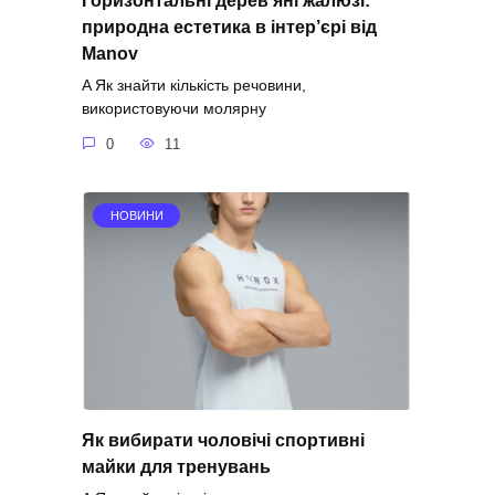
Горизонтальні дерев’яні жалюзі:
природна естетика в інтер’єрі від
Manov
A Як знайти кількість речовини,
використовуючи молярну
0
11
НОВИНИ
Як вибирати чоловічі спортивні
майки для тренувань