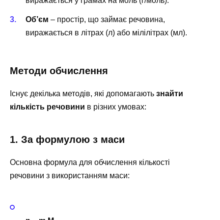
виражається у грамах на моль (г/моль).
Об’єм
– простір, що займає речовина,
виражається в літрах (л) або мілілітрах (мл).
Методи обчислення
Існує декілька методів, які допомагають
знайти
кількість речовини
в різних умовах:
1. За формулою з маси
Основна формула для обчислення кількості
речовини з використанням маси: