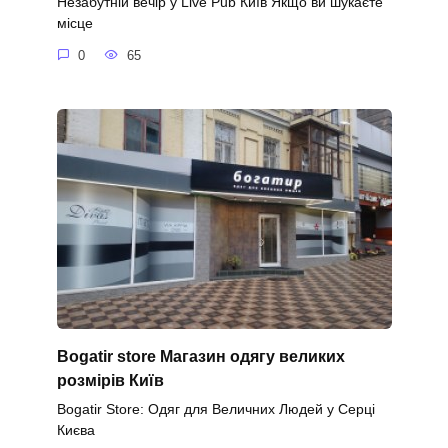
Незабутній вечір у Live Pub Київ Якщо ви шукаєте
місце
0
65
Bogatir store Магазин одягу великих
розмірів Київ
Bogatir Store: Одяг для Величних Людей у Серці
Києва