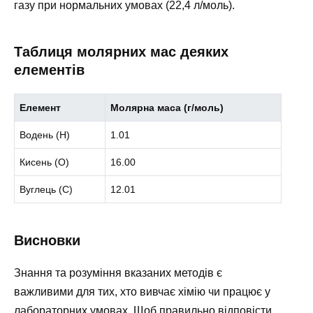
газу при нормальних умовах (22,4 л/моль).
Таблиця молярних мас деяких
елементів
Елемент
Молярна маса (г/моль)
Водень (H)
1.01
Кисень (O)
16.00
Вуглець (C)
12.01
Висновки
Знання та розуміння вказаних методів є
важливими для тих, хто вивчає хімію чи працює у
лабораторних умовах. Щоб правильно відповісти