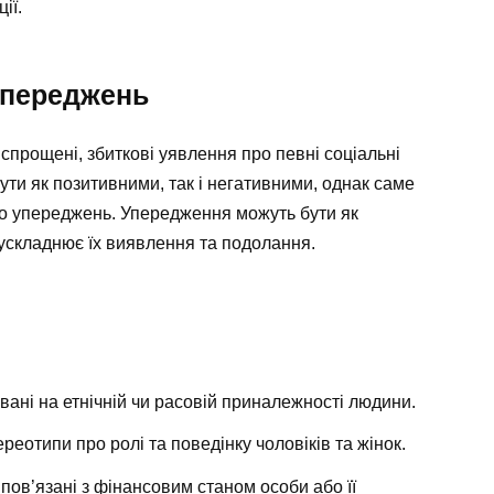
ії.
упереджень
прощені, збиткові уявлення про певні соціальні
ути як позитивними, так і негативними, однак саме
до упереджень. Упередження можуть бути як
ускладнює їх виявлення та подолання.
вані на етнічній чи расовій приналежності людини.
еотипи про ролі та поведінку чоловіків та жінок.
пов’язані з фінансовим станом особи або її