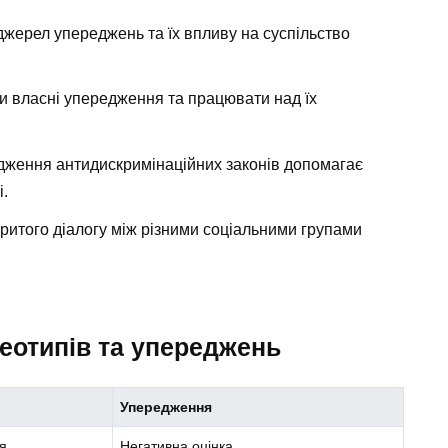
жерел упереджень та їх впливу на суспільство
 власні упередження та працювати над їх
ження антидискримінаційних законів допомагає
і.
итого діалогу між різними соціальними групами
еотипів та упереджень
Упередження
я
Негативна оцінка