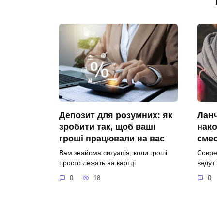
Депозит для розумних: як
Ланч
зробити так, щоб ваші
нако
гроші працювали на вас
сме
Вам знайома ситуація, коли гроші
Совре
просто лежать на картці
ведут
0
18
0