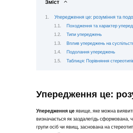
Зміст
Упередження це: розуміння та под
Походження та характер упере
Типи упереджень
Вплив упереджень на суспільст
Подолання упереджень
Таблиця: Порівняння стереотипі
Упередження це: роз
Упередження це
явище, яке можна виявити
визначається як заздалегідь сформована, ч
групи осіб чи явищ, заснована на стереоти