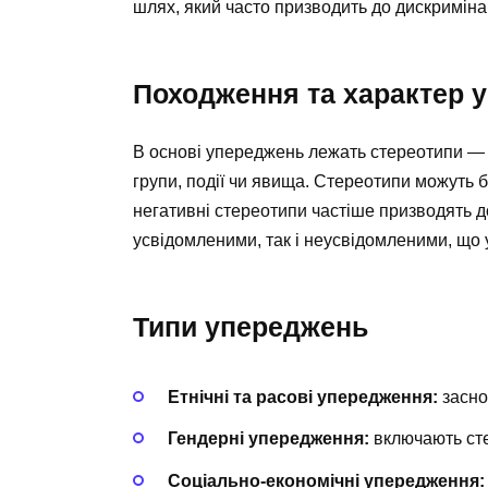
шлях, який часто призводить до дискримінац
Походження та характер 
В основі упереджень лежать стереотипи — с
групи, події чи явища. Стереотипи можуть б
негативні стереотипи частіше призводять 
усвідомленими, так і неусвідомленими, що 
Типи упереджень
Етнічні та расові упередження:
засно
Гендерні упередження:
включають стер
Соціально-економічні упередження: