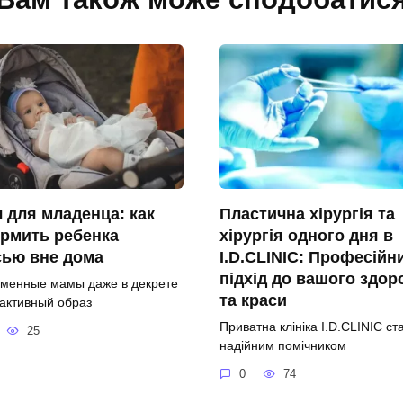
 для младенца: как
Пластична хірургія та
рмить ребенка
хірургія одного дня в
сью вне дома
I.D.CLINIC: Професійн
підхід до вашого здор
менные мамы даже в декрете
та краси
 активный образ
Приватна клініка I.D.CLINIC ст
25
надійним помічником
0
74