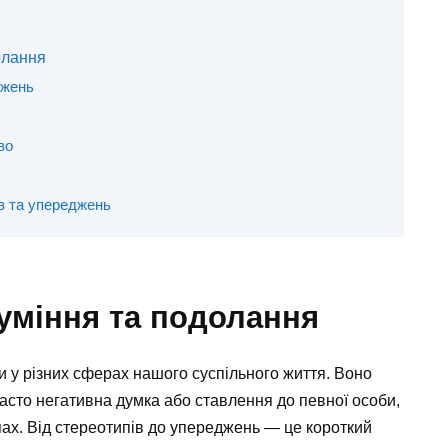
олання
джень
во
в та упереджень
уміння та подолання
 у різних сферах нашого суспільного життя. Воно
асто негативна думка або ставлення до певної особи,
пах. Від стереотипів до упереджень — це короткий