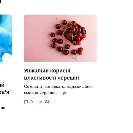
Унікальні корисні
властивості черешні
ий
Соковита, солодка та надзвичайно
ов’я
смачна черешня – це
0
84
ала