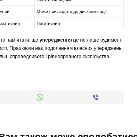
ачний
Може призводити до дискримінації
озитивний
Негативний
рто пам’ятати, що
упередження це
не лише рудимент
ності. Працюючи над подоланням власних упереджень,
льш справедливого і рівноправного суспільства.
Вам також може сподобатис