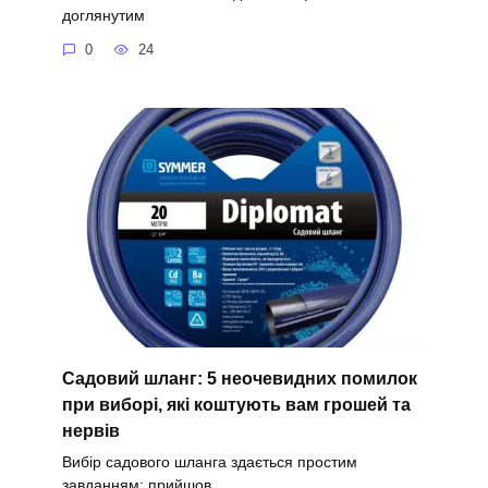
доглянутим
0
24
Садовий шланг: 5 неочевидних помилок
при виборі, які коштують вам грошей та
нервів
Вибір садового шланга здається простим
завданням: прийшов