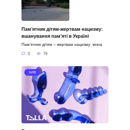
Пам’ятник дітям-жертвам нацизму:
вшанування пам’яті в Україні
Пам’ятник дітям – жертвам нацизму: вічна
0
79
КИЇВ