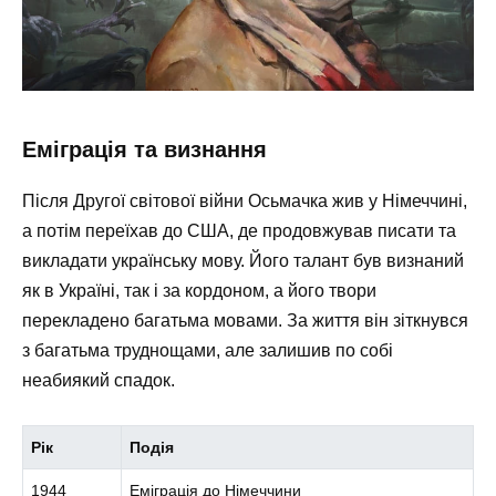
Еміграція та визнання
Після Другої світової війни Осьмачка жив у Німеччині,
а потім переїхав до США, де продовжував писати та
викладати українську мову. Його талант був визнаний
як в Україні, так і за кордоном, а його твори
перекладено багатьма мовами. За життя він зіткнувся
з багатьма труднощами, але залишив по собі
неабиякий спадок.
Рік
Подія
1944
Еміграція до Німеччини