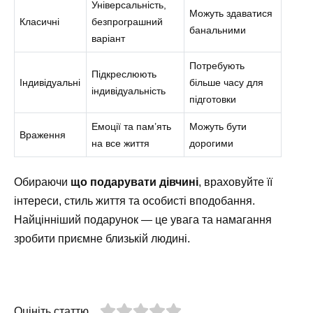
Універсальність,
Можуть здаватися
Класичні
безпрограшний
банальними
варіант
Потребують
Підкреслюють
Індивідуальні
більше часу для
індивідуальність
підготовки
Емоції та пам’ять
Можуть бути
Враження
на все життя
дорогими
Обираючи
що подарувати дівчині
, враховуйте її
інтереси, стиль життя та особисті вподобання.
Найцінніший подарунок — це увага та намагання
зробити приємне близькій людині.
Оцініть статтю