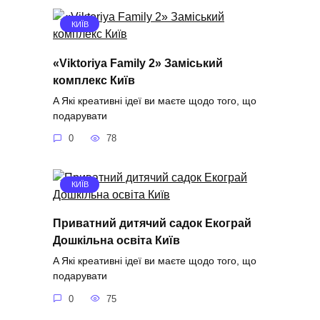
КИЇВ
«Viktoriya Family 2» Заміський
комплекс Київ
A Які креативні ідеї ви маєте щодо того, що
подарувати
0
78
КИЇВ
Приватний дитячий садок Екограй
Дошкільна освіта Київ
A Які креативні ідеї ви маєте щодо того, що
подарувати
0
75