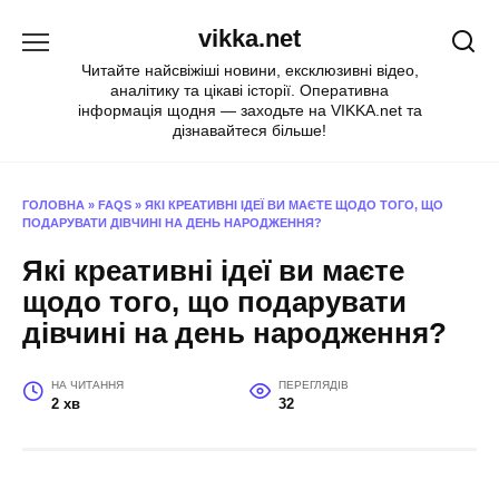
Перейти
vikka.net
до
вмісту
Читайте найсвіжіші новини, ексклюзивні відео,
аналітику та цікаві історії. Оперативна
інформація щодня — заходьте на VIKKA.net та
дізнавайтеся більше!
ГОЛОВНА
»
FAQS
»
ЯКІ КРЕАТИВНІ ІДЕЇ ВИ МАЄТЕ ЩОДО ТОГО, ЩО
ПОДАРУВАТИ ДІВЧИНІ НА ДЕНЬ НАРОДЖЕННЯ?
Які креативні ідеї ви маєте
щодо того, що подарувати
дівчині на день народження?
НА ЧИТАННЯ
ПЕРЕГЛЯДІВ
2 хв
32