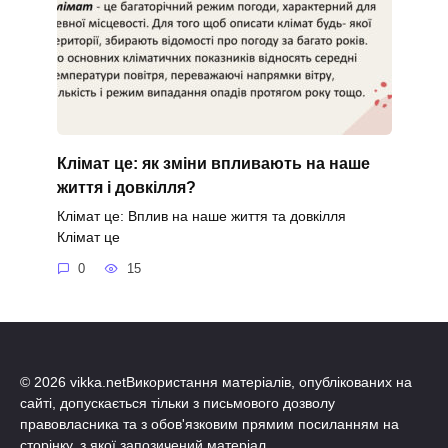
Клімат це: як зміни впливають на наше
життя і довкілля?
Клімат це: Вплив на наше життя та довкілля
Клімат це
0
15
© 2026 vikka.netВикористання матеріалів, опублікованих на
сайті, допускається тільки з письмового дозволу
правовласника та з обов'язковим прямим посиланням на
сторінку, з якої запозичений матеріал.